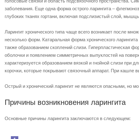
голосовые связки и область подсвязочного пространства. Си
заболевания. Еще одна форма острого ларингита – флегмоно
глубоких тканях гортани, включая подслизистый слой, мышцы
Ларингит хронического типа чаще всего возникает после мно
несколько форм. Катаральная форма хронического ларингита 
также образованием скоплений слизи. Гиперпластическая фо
оболочки и появлением симметричных выпуклостей на поверх
характеризуется образованием вязкой и гнойной слизи при 
корочки, которые покрывают связочный аппарат. При кашле в
Острый и хронический ларингит не являются опасными, но мо
Причины возникновения ларингита
Основные причины ларингита заключаются в следующем: