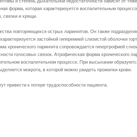
мптомы и степень дыхательной недостаточности зависят от тяж
зная форма, которая характеризуется воспалительным процессо
, связки и хрящи.
жества повторяющихся острых ларингитов. Он также подразделя
характеризуется застойной гиперемией слизистой оболочки горт
рма хронического ларингита сопровождается гипертрофией слиз
ности голосовых связок. Атрофическая форма хронического ла
длительном воспалительном процессе. При высыхании образуют
ыделяется мокрота, в которой можно увидеть прожилки крови.
гут привести к потере трудоспособности пациента.