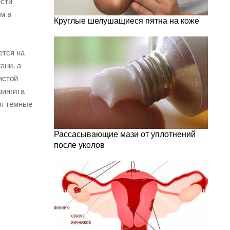
ести
м в
Круглые шелушащиеся пятна на коже
ется на
ани, а
истой
рингита
ся темные
Рассасывающие мази от уплотнений
после уколов