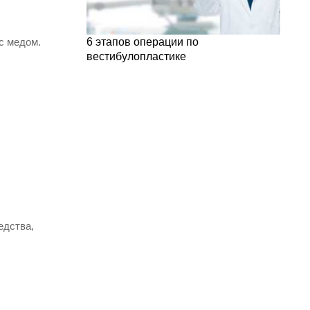
с медом.
6 этапов операции по
вестибулопластике
едства,