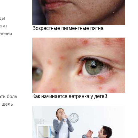
ьцы
огут
Возрастные пигментные пятна
вления
ать боль
Как начинается ветрянка у детей
я щель