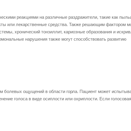
ическими реакциями на различные раздражители, такие как пыл
кты или лекарственные средства. Также решающим фактором м
стемы, хронический тонзиллит, кариозные образования и искри
рмональные нарушения также могут способствовать развитию
ем болевых ощущений в области горла. Пациент может испытыв
енение голоса в виде осиплости или охриплости. Если голосова