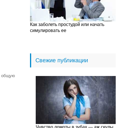
Как заболеть простудой или начать
симулировать ее
Свежие публикации
а общую
Чувство ломоты в зубах — аж скулы