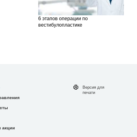
6 этапов операции по
вестибулопластике
е
Версия для
печати
равления
сты
и акции