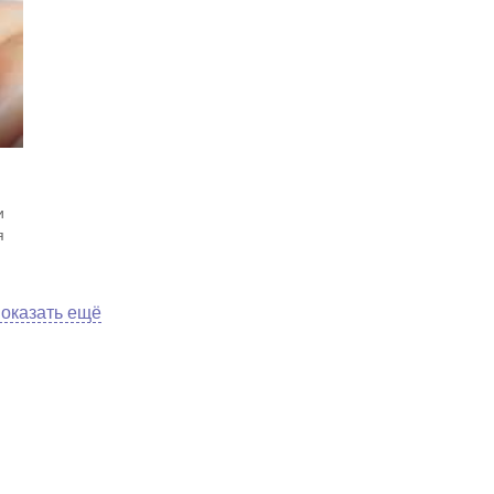
и
я
оказать ещё