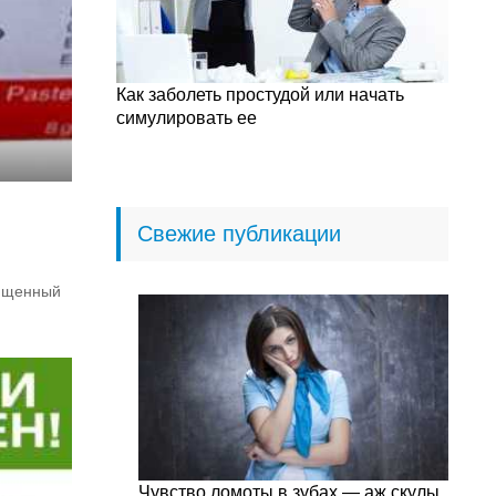
Как заболеть простудой или начать
симулировать ее
Свежие публикации
чищенный
Чувство ломоты в зубах — аж скулы