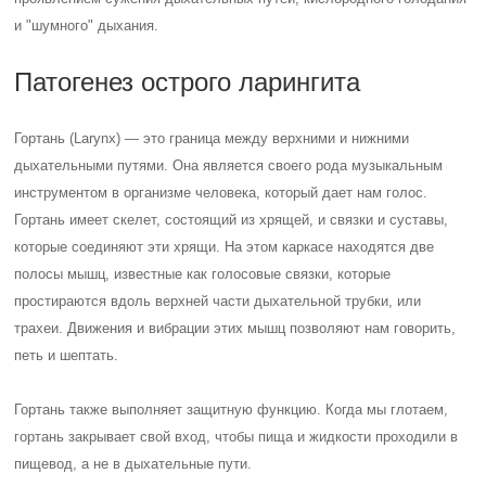
петь и шептать.
Гортань также выполняет защитную функцию. Когда мы глотаем,
гортань закрывает свой вход, чтобы пища и жидкости проходили в
пищевод, а не в дыхательные пути.
Вне зависимости от причины, воспаление гортани вызывает отек
голосовых связок и сужение просвета между ними. Это приводит к
разрушению белков и повышению давления в поврежденных тканях.
В результате разницы в давлении жидкость направляется в область
повреждения, вызывая появление отеков. В слизистой оболочке
гортани происходят следующие изменения:
Катаральные изменения, связанные с воспалением
слизистых оболочек, такие как гиперсекреция слизистых
желез, отек и покраснение. Эти изменения наблюдаются при
вирусных инфекциях.
Выраженные отеки, которые возникают при аллергических