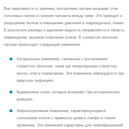
реакциях.
Инфильтративные изменения, характеризующиеся
скоплением клеток с примесью крови и лимфы в тканях
организма. Эти изменения характерны для новообразований
и химических поражений, вызванных воздействием кислот,
щелочей и других едких жидкостей.
Гнойные изменения, которые возникают при бактериальных
инфекциях.
В ответ на раздражители слизистая оболочка гортани начинает
вырабатывать слизь, которая может заблокировать дыхательные
пути, как пробка. Слизь образуется специальными клетками,
называемыми бокаловидными клетками, которые находятся в
слизистой оболочке и подслизистых железах. Слизь служит для
защиты эпителиальных клеток от инфекционных агентов,
аллергенов и раздражающих веществ. Именно поэтому у