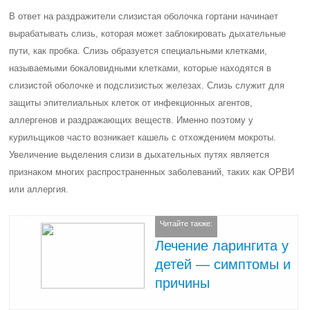
сопровождающимся затрудненным вдохом и потерей голоса.
Обычно оно наблюдается у детей в возрасте от 6 до 36 месяцев,
чаще всего на фоне вирусных инфекций, таких как парагрипп,
грипп, аденовирусная инфекция и риновирусная инфекция.
Рекомендуемый препарат: пастилки
Тантум Прополис
Путь, по которому инфекция попадает в организм, наиболее прямой,
это рот и носоглотка. Если не соблюдать правила гигиены полости
рта, этот путь практически не защищен от внешних вредоносных
возбудителей. Для укрепления иммунитета могут помочь пастилки
Тантум Прополис.
Пастилки Тантум Прополис не являются лекарственным средством,
но способны поддержать иммунитет в период сезонных ОРВИ и
гриппа, помочь снизить боль, раздражение и зуд в горле, а также