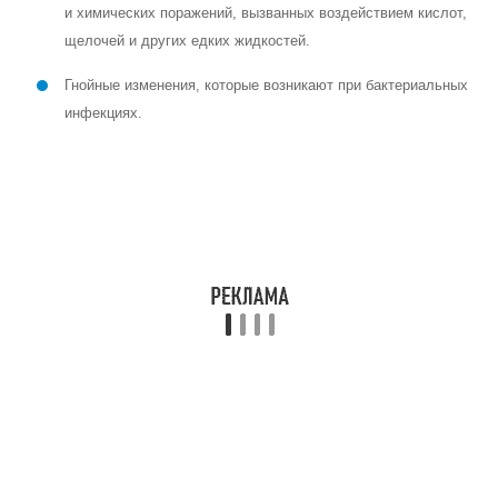
курильщиков часто возникает кашель с отхождением мокроты.
Увеличение выделения слизи в дыхательных путях является
признаком многих распространенных заболеваний, таких как ОРВИ
или аллергия.
Читайте также:
Лечение ларингита у
детей — симптомы и
причины
Из-за отека слизистой голосовые связки утолщаются и не могут
колебаться, что приводит к изменению голоса. Голос становится
хриплым или полностью исчезает. В тяжелых случаях связки могут
почти полностью смыкаться, вызывая одышку и шумное сиплое
дыхание из-за затрудненного вдоха. Это состояние называется
стенозом гортани или ложным крупом. Оно является угрожающим
для жизни и характеризуется лающим кашлем, часто