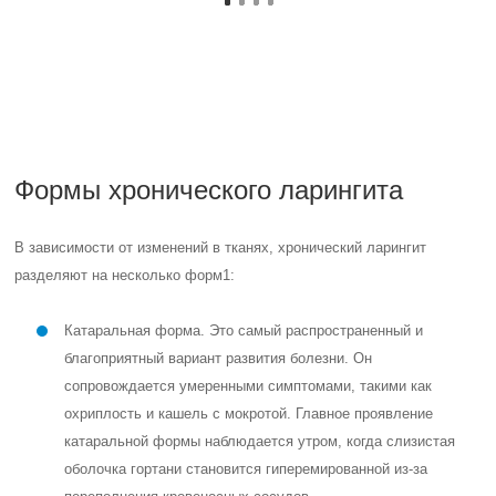
отек Рейнке3.
Атрофическая форма. Это долго прогрессирующий
ларингит, который сопровождается истощением тканей
гортани, глотки и носовой полости. Кашель сопровождается
появлением мокроты, иногда с кровянистыми прожилками.
Основными симптомами атрофической формы являются
постоянное першение и сухость в горле. Часто на
поверхности гортани образуются корки из-за появления
слизи.
Классификация и стадии развития
острого ларингита
По типу возбудителя:
Бактериальный;