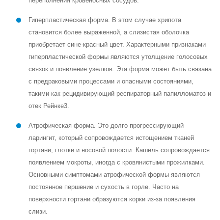
Вирусный;
Грибковый;
Специфический.
Виды острого ларингита:
Флегмонозный ларингит — острый ларингит с образованием
абсцесса (скопления гноя). Проявляется резкими болями при
глотании и попытке разговаривать, повышенной
температурой, а также образованием инфильтрата в тканях
гортани.
Острый хондроперихондрит гортани — острое воспаление
хрящей гортани.
Формы острого ларингита: