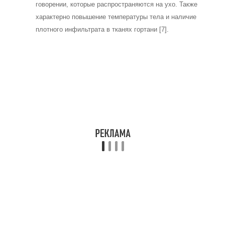
взрослых людей, его
симптомы и типы
Электрофорез.
​УВЧ.
​Диадинамотерапия.
​Горчичники и компрессы.
​Ванночки.