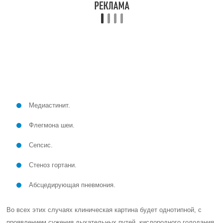
Стеноз гортани.
Абсцедирующая пневмония.
Во всех этих случаях клиническая картина будет однотипной, с
проявлением сужения дыхательных путей, кислородного голодания
и "шумного" дыхания.
Патогенез острого ларингита
Гортань (Larynx) — это граница между верхними и нижними
дыхательными путями. Она является своего рода музыкальным
инструментом в организме человека, который дает нам голос.
Гортань имеет скелет, состоящий из хрящей, и связки и суставы,
которые соединяют эти хрящи. На этом каркасе находятся две
полосы мышц, известные как голосовые связки, которые
простираются вдоль верхней части дыхательной трубки, или
трахеи. Движения и вибрации этих мышц позволяют нам говорить,