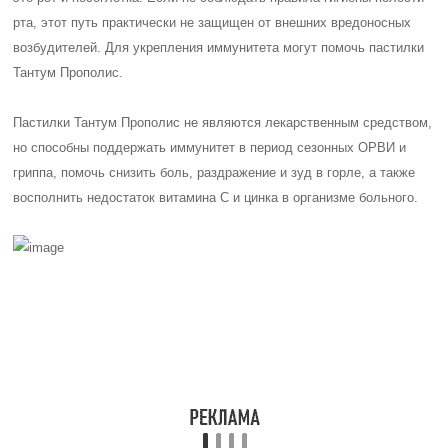
В зависимости от изменений в тканях, хронический ларингит
разделяют на несколько форм1:
Катаральная форма. Это самый распространенный и
благоприятный вариант развития болезни. Он
сопровождается умеренными симптомами, такими как
охриплость и кашель с мокротой. Главное проявление
катаральной формы наблюдается утром, когда слизистая
оболочка гортани становится гиперемированной из-за
переполнения кровеносных сосудов.
Гиперпластическая форма. В этом случае хрипота
становится более выраженной, а слизистая оболочка
приобретает сине-красный цвет. Характерными признаками
гиперпластической формы являются утолщение голосовых
связок и появление узелков. Эта форма может быть связана
с предраковыми процессами и опасными состояниями,
такими как рецидивирующий респираторный папилломатоз и