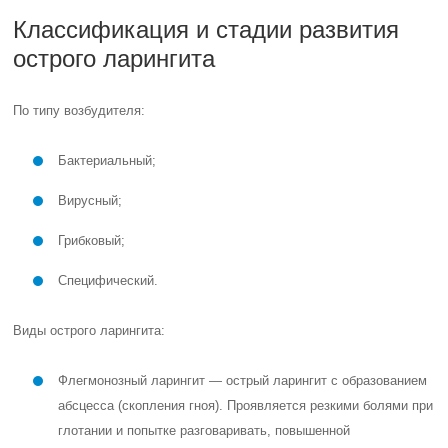
Катаральный. Проявляется нарушением голоса, хрипотой,
ощущением першения, саднения и сухости в горле при
нормальной или субфебрильной температуре (37,1-38,0
°C). Иногда пациенты жалуются на сухой кашель, который
в дальнейшем сопровождается отхаркиванием мокроты.
Отёчный. Процесс распространяется на глубокие ткани
(мышцы, связки, надхрящницу), а не ограничивается
только слизистой оболочкой. Пациенты испытывают боль,
которая усиливается при глотании, хрипоту и осиплость
голоса, повышенную температуру, плохое самочувствие.
Характерно появление кашля с отхаркиванием густой
слизисто-гнойной мокроты. Может наблюдаться нарушение
дыхания. Регионарные лимфатические узлы уплотнены и
болезненны при пальпации.
Флегмонозный. Боль становится более интенсивной,