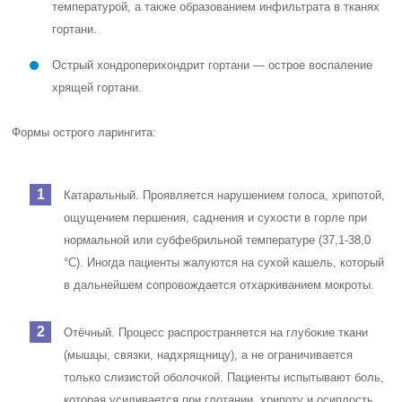
повышается температура, ухудшается общее состояние,
затрудняется дыхание, вплоть до задыхания.
Инфильтративный. Наблюдается значительная
инфильтрация, покраснение, увеличение объема и
нарушение подвижности пораженного участка гортани.
Часто обнаруживается фибринозный налет.
Абсцедирующий — острый ларингит с образованием
абсцесса. Проявляется резкими болями при глотании и
говорении, которые распространяются на ухо. Также
характерно повышение температуры тела и наличие
плотного инфильтрата в тканях гортани [7].