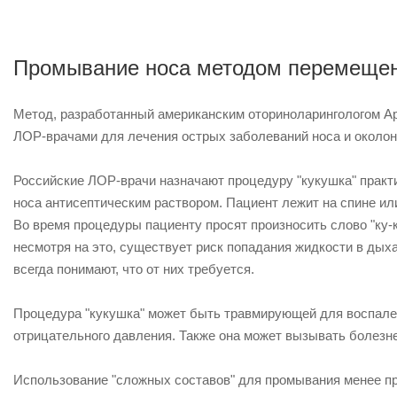
Промывание носа методом перемещен
Метод, разработанный американским оториноларингологом Ар
ЛОР-врачами для лечения острых заболеваний носа и околон
Российские ЛОР-врачи назначают процедуру "кукушка" практ
носа антисептическим раствором. Пациент лежит на спине или 
Во время процедуры пациенту просят произносить слово "ку-к
несмотря на это, существует риск попадания жидкости в дых
всегда понимают, что от них требуется.
Процедура "кукушка" может быть травмирующей для воспален
отрицательного давления. Также она может вызывать болезне
Использование "сложных составов" для промывания менее пр