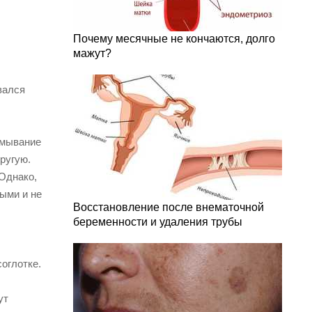
Почему месячные не кончаются, долго
мажут?
вался
омывание
другую.
 Однако,
ными и не
Восстановление после внематочной
беременности и удаления трубы
оглотке.
ут