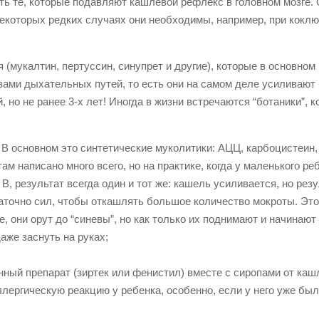
сть те, которые подавляют кашлевой рефлекс в головном мозге. 
екоторых редких случаях они необходимы, например, при кокл
 (мукалтин, пертуссин, синупрет и другие), которые в основном
ми дыхательных путей, то есть они на самом деле усиливают
но не ранее 3-х лет! Иногда в жизни встречаются “ботаники”, к
 В основном это синтетические муколитики: АЦЦ, карбоцистеин,
ам написано много всего, но на практике, когда у маленького ре
 В, результат всегда один и тот же: кашель усиливается, но рез
аточно сил, чтобы откашлять большое количество мокроты. Это
е, они орут до “синевы”, но как только их поднимают и начинают
аже заснуть на руках;
ный препарат (зиртек или фенистил) вместе с сиропами от кашл
лергическую реакцию у ребенка, особенно, если у него уже был