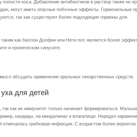
полости носа. Добавление антибиотиков в раствор также не п
сидин, могут иметь опасные побочные эффекты. Гормональные п
ндуются, так как существуют более подходящие гормоны для
 таким как баллон Долфин или Нети пот, является более эффек
те и хроническом синусите.
 смысл обсудить применение оральных лекарственных средств.
 уха для детей
, так как их иммунитет только начинает формироваться. Малыш
имер, кандиды, на миндалинах и влагалище. Нередко заражен
ой отмечалась грибковая инфекция. С возрастом более вероятно