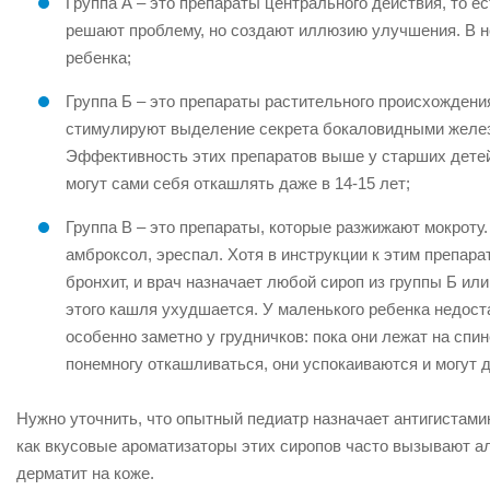
Группа А – это препараты центрального действия, то е
решают проблему, но создают иллюзию улучшения. В н
ребенка;
Группа Б – это препараты растительного происхождения
стимулируют выделение секрета бокаловидными железа
Эффективность этих препаратов выше у старших детей, 
могут сами себя откашлять даже в 14-15 лет;
Группа В – это препараты, которые разжижают мокроту.
амброксол, эреспал. Хотя в инструкции к этим препарат
бронхит, и врач назначает любой сироп из группы Б или
этого кашля ухудшается. У маленького ребенка недост
особенно заметно у грудничков: пока они лежат на спин
понемногу откашливаться, они успокаиваются и могут д
Нужно уточнить, что опытный педиатр назначает антигистамин
как вкусовые ароматизаторы этих сиропов часто вызывают ал
дерматит на коже.