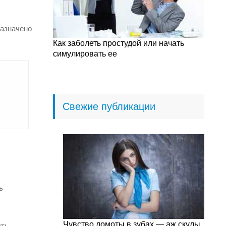
назначено
Как заболеть простудой или начать
симулировать ее
Свежие публикации
ь
Чувство ломоты в зубах — аж скулы
ыть