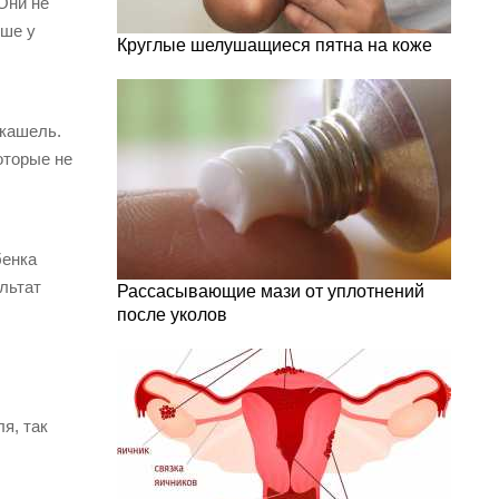
Они не
юше у
Круглые шелушащиеся пятна на коже
 кашель.
оторые не
бенка
ультат
Рассасывающие мази от уплотнений
после уколов
я, так