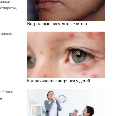
риносит
репараты,
Возрастные пигментные пятна
тивным.
Как начинается ветрянка у детей
и более
ие