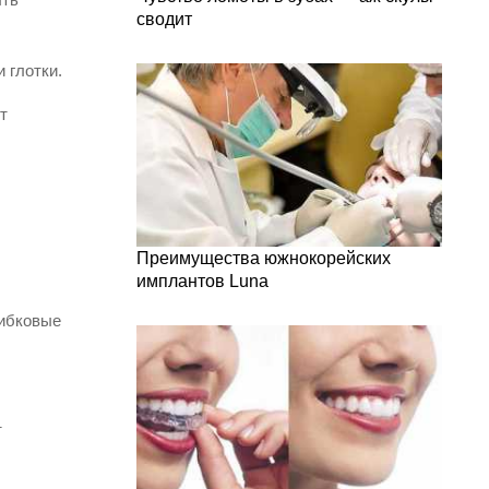
сводит
 глотки.
т
Преимущества южнокорейских
имплантов Luna
рибковые
т