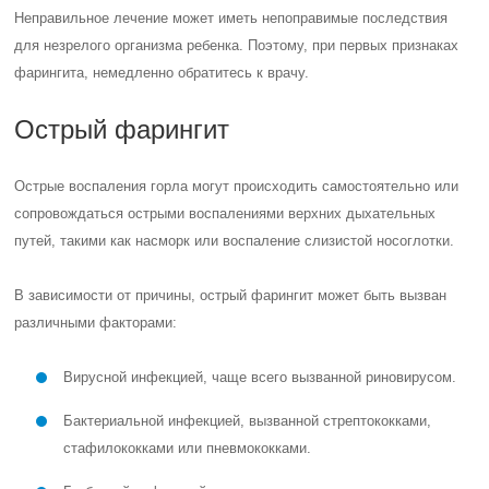
Вирусной инфекцией, чаще всего вызванной риновирусом.
Бактериальной инфекцией, вызванной стрептококками,
стафилококками или пневмококками.
Грибковой инфекцией, где источником воспалительного
процесса является Candida.
Травматическими причинами, такими как повреждения глотки
и гортани, например, острыми костями или обожженными
кипятком, а также сильной нагрузкой на связки.
Аллергической реакцией, возникающей при вдыхании
аллергенов или раздражителей, таких как табак, выхлопные
газы или пыльный воздух.
Методы лечения фарингита
Лечение должно проводиться в комплексе. Пациенту назначаются