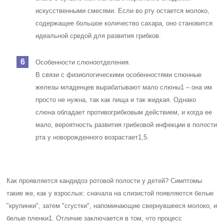
низким, возникает опасность отека дыхательных путей и нарушения
дыхания1,5.
Связанные заболевания и их
лечение
Перечень заболеваний
Кандидоз – инфекционное заболевание, которое может поражать
различные части тела. Кандидоз полости рта – это форма
кандидоза, при которой грибок Candida атакует слизистую оболочку
рта. Кандидоз глотки – это воспаление глотки, вызванное грибком
Candida. Орофарингеальный кандидоз – это кандидоз, который
затрагивает глотку и ротовую полость. Кандидоз слизистых
оболочек – это форма кандидоза, при которой грибок Candida
поражает слизистые оболочки различных органов.