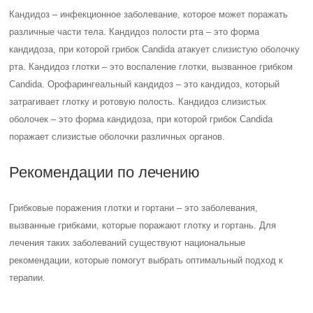
Симптомы и причины грибковых
инфекций ушей, миндалин, глотки,
носа
Возбудители инфекций, вызванных грибками, часто обитают в ушах.
Грибы активно размножаются в теплой и влажной среде, поэтому
грибковая инфекция ушей часто встречается у любителей плавания
и жителей жаркого тропического климата. Основные симптомы
отомикоза включают боль в ушах, заложенность, снижение слуха и
зуд.
Отомикоз наружного уха, также известный как наружный грибковый
отит, начинается с небольшого отека слухового прохода, что