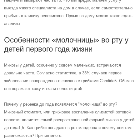
Это является серьезной нагрузкой для
несформировавшейся иммунной системы. Согласно
статистике, в первые сутки жизни грибки Candida
обнаруживаются во рту у 25-40% новорожденных5.
Нарушение гигиены.
Заражение возможно при несоблюдении правил ухода за
новорожденным и недостаточной гигиены самой кормящей
матери1,5. Инфекция передается через грязный сосок и
руки во время кормления, а также через игрушки, соски,
посуду и белье.
Неформировавшийся иммунитет1,5.
У младенца до года иммунная система только начинает
"набирать опыт", так как в утробе матери она не
контактировала с инфекцией и поэтому не научилась с ней
бороться.