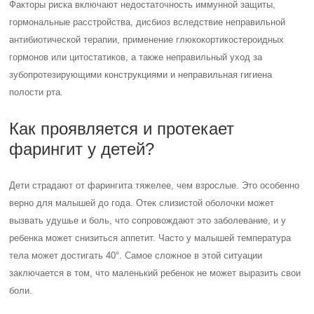
ребенка может снизиться аппетит. Часто у малышей температура
тела может достигать 40°. Самое сложное в этой ситуации
заключается в том, что маленький ребенок не может выразить свои
боли.
Неправильное лечение может иметь непоправимые последствия
для незрелого организма ребенка. Поэтому, при первых признаках
фарингита, немедленно обратитесь к врачу.
Острый фарингит
Острые воспаления горла могут происходить самостоятельно или
сопровождаться острыми воспалениями верхних дыхательных
путей, такими как насморк или воспаление слизистой носоглотки.
В зависимости от причины, острый фарингит может быть вызван
различными факторами: