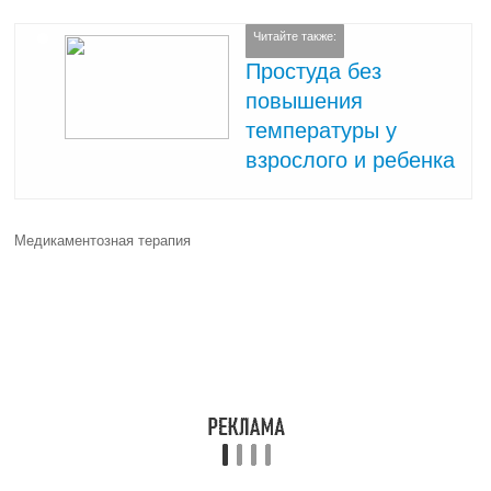
таблетки/пастилки для рассасывания, которые снимают боль.
В некоторых случаях прибегают к использованию антибиотиков. Их
можно принимать только по указанию врача.
Местное воздействие
Также полоскания специальными растворами оказывают хорошее
действие на воспалительный процесс и покраснение гортани. Они
мягко воздействуют, снимают боль и улучшают общее состояние
пациента.
Для диагностики и выявления заболевания необходима
консультация отоларинголога. В городской поликлинике можно
обратиться к своему лечащему терапевту, который выдаст
направление к ЛОРу. Однако на это требуется время. Часто своей
записи к врачу приходится ждать около 2 недель. В некоторых
случаях это просто невозможно, так как требуется провести