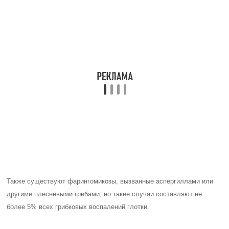
Также существуют фарингомикозы, вызванные аспергиллами или
другими плесневыми грибами, но такие случаи составляют не
более 5% всех грибковых воспалений глотки.
Факторы риска включают недостаточность иммунной защиты,
гормональные расстройства, дисбиоз вследствие неправильной
антибиотической терапии, применение глюкокортикостероидных
гормонов или цитостатиков, а также неправильный уход за
зубопротезирующими конструкциями и неправильная гигиена
полости рта.
Как проявляется и протекает
фарингит у детей?
Дети страдают от фарингита тяжелее, чем взрослые. Это особенно
верно для малышей до года. Отек слизистой оболочки может
вызвать удушье и боль, что сопровождают это заболевание, и у