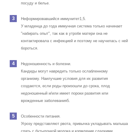
слюна обладает противогрибковым действием, и когда ее
мало, вероятность развития грибковой инфекции в полости
рта у новорожденного возрастает1,5.
Как проявляется кандидоз ротовой полости у детей? Симптомы
такие же, как у взрослых: сначала на слизистой появляются белые
"крупинки", затем "сгустки", напоминающие свернувшееся молоко, и
белые пленки1. Отличие заключается в том, что процесс
практически всегда сопровождается выраженным отеком тканей и
образованием многочисленных болезненных язвочек на слизистой
оболочке полости рта и языке1,5. Из-за молочницы во рту груднички
часто отказываются от еды5.
У детей грибковая инфекция может распространяться не только на
миндалины (ангина), но и на глотку (фарингит) и гортань (ларингит).
При поражении гортани голос младенца становится сиплым и