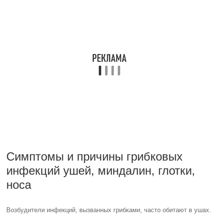
вызывает ощущение заложенности у пациента. Затем появляется
зуд в ухе. Часто пациенты ошибочно полагают, что подобные
симптомы вызваны обычной грязью или скоплением серы в ухе, и
пытаются очистить его, но это может только нанести вред,
повредив поверхность кожи и способствуя проникновению грибка.