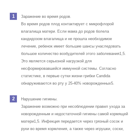
Недоношенность и болезни.
Кандиды могут навредить только ослабленному
организму. Наилучшие условия для их развития
создаются, если роды произошли до срока, плод
недоношенный и/или имеет пороки развития или
врожденные заболевания5.
Особенности питания.
Угрозу представляют рвота, привычка укладывать малыша
спать с бутылочкой молока и кормление сладкими
искусственными смесями. Если во рту остается молоко,
содержащее большое количество сахара, оно становится
идеальной средой для развития грибков.
Особенности слюноотделения.
В связи с физиологическими особенностями слюнные
железы младенцев вырабатывают мало слюны1 – она им
просто не нужна, так как пища и так жидкая. Однако