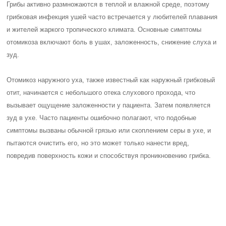
В острой стадии отомикоза наружного уха появляются выделения –
их цвет зависит от вида грибка в ушах и может быть желтоватым,
зеленоватым или коричневым. С развитием заболевания количество
выделений увеличивается, что приводит к выраженной потере
слуха. Боли при наружном отомикозе ярко выражены и
усиливаются при глотании.
Отомикоз среднего уха, также известный как микотический средний
отит, часто развивается на фоне хронического гнойного отита. При
присоединении грибковой инфекции боль в ухе усиливается,
выделения становятся обильными, а также возникают головные
боли.
Отомикоз послеоперационной полости развивается после
хирургических вмешательств в области уха. Грибок проникает
вглубь через микротравмы на поверхности кожи.