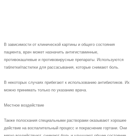
обследование и назначить лечение как можно скорее, чтобы
предотвратить ухудшение состояния.
Поэтому мы рекомендуем обратиться в медицинскую клинику
"Медюнион". У нас работают практикующие отоларингологи, записи
к которым не нужно ждать несколько недель. Запишитесь уже
сегодня на удобное для вас время, и уже завтра пройдите
обследование.
Пациенты выбирают нас за то, что мы предоставляем услугу
выезда узкого специалиста на дом в случае, если самостоятельно
прибыть в клинику невозможно. Прямо на дому можно также сдать
анализы.
Особенности «молочницы» во рту у
детей первого года жизни