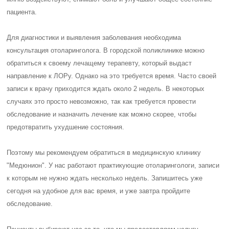
Микозы у детей, особенно у совсем маленьких, встречаются
довольно часто. Согласно статистике, в 33% случаев первое
заболевание новорожденного связано с грибками Candida5. Обычно
они поражают кожу и ткани полости рта5.
Почему у ребенка до года появляется "молочница" во рту?
Микозный стоматит, или грибковое воспаление слизистой ротовой
полости, является самой распространенной формой микоза у детей
до года1,5. Как грибки попадают в рот младенца и почему они там
размножаются? Причин много.
Заражение во время родов.
Во время родов плод контактирует с микрофлорой
влагалища матери. Если мама до родов болела
кандидозом влагалища и не прошла необходимое
лечение, ребенок имеет большие шансы унаследовать
большое количество возбудителей этого заболевания1,5.