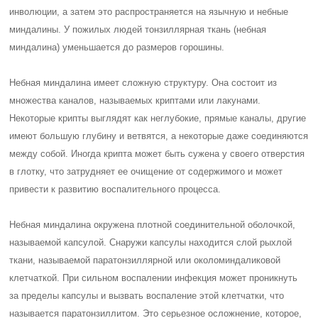
инволюции, а затем это распространяется на язычную и небные
миндалины. У пожилых людей тонзиллярная ткань (небная
миндалина) уменьшается до размеров горошины.
Небная миндалина имеет сложную структуру. Она состоит из
множества каналов, называемых криптами или лакунами.
Некоторые крипты выглядят как неглубокие, прямые каналы, другие
имеют большую глубину и ветвятся, а некоторые даже соединяются
между собой. Иногда крипта может быть сужена у своего отверстия
в глотку, что затрудняет ее очищение от содержимого и может
привести к развитию воспалительного процесса.
Небная миндалина окружена плотной соединительной оболочкой,
называемой капсулой. Снаружи капсулы находится слой рыхлой
ткани, называемой паратонзиллярной или околоминдаликовой
клетчаткой. При сильном воспалении инфекция может проникнуть
за пределы капсулы и вызвать воспаление этой клетчатки, что
называется паратонзиллитом. Это серьезное осложнение, которое,