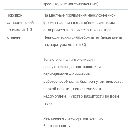
красные, инфильтрированные).
Токсико-
На местные проявления неосложненной
аллергический
формы наслаиваются общие симптомы
тонзиллит 1-й
аллергическо-токсического характера:
степени
Периодический субфебрилитет (показатели
температуры до 37,5°С).
Тонзилогенная интоксикация,
присутствующая постоянно или
периодически – снижение
работоспособности, быстрая утомляемость,
плохой аппетит, общая слабость,
недомогание, чувство разбитости во всем
теле.
Увеличение лимфоузлов шеи, их
болезненность.