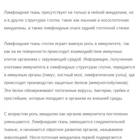
Лимфоидная ткань присутствует не только в небной миндалине, но
и в других структурах глотки, таких как язычная и носоглоточная
миндалины, а также лимфоидные очаги задней глоточной стенки.
Лимфоидная ткань глотки играет важную роль в иммунитете, так
как на ее поверхности происходит взаимодействие иммунных
клеток организма с окружающей средой. Информация, полученная
клетками иммунитета в лимфоидных структурах глотки, передается
в иммунные органы (тимус, костный мозг, лимфатические узлы), где
происходит производство защитных белков (иммуноглобулинов).
Эти белки обезвреживают патогенные вирусы, бактерии, грибки и
простейшие, которые попадают в организм из внешней среды.
С возрастом роль миндалин как органов иммунитета постепенно
уменьшается. Лимфоидная ткань замещается соединительной
тканью, и начинается обратное развитие органов, называемое
инволюцией. Носоглоточная миндалина первой подвергается