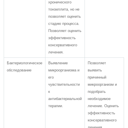
хронического
тонзиллита, но не
позволяет оценить
стадию процесса.
Позволяет оценить
эффективность
консервативного
лечения.
Бактериологическое
Выявление
Позволяет
обследование
микроорганизма и
выявить
его
причинный
чувствительности
микроорганизм и
к
подобрать
антибактериальной
необходимое
терапии.
лечение. Оценить
эффективность
консервативного
лечения.