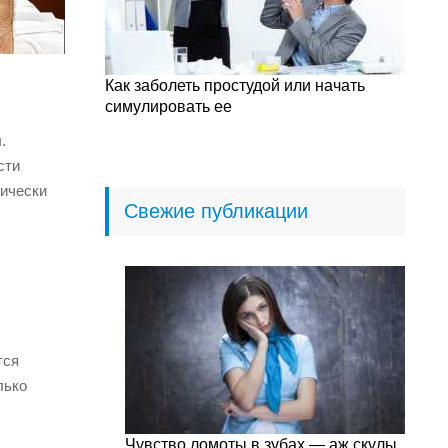
Как заболеть простудой или начать
симулировать ее
.
сти
дически
Свежие публикации
тся
лько
Чувство ломоты в зубах — аж скулы