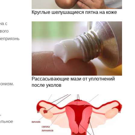
Круглые шелушащиеся пятна на коже
на с
вого
неприязнь
Рассасывающие мази от уплотнений
сонизм.
после уколов
,
ельное