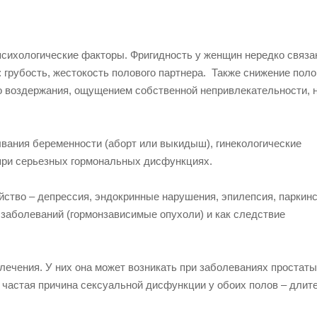
психологические факторы. Фригидность у женщин нередко связа
 грубость, жестокость полового партнера. Также снижение поло
о воздержания, ощущением собственной непривлекательности, 
ывания беременности (аборт или выкидыш), гинекологические
 при серьезных гормональных дисфункциях.
йство – депрессия, эндокринные нарушения, эпилепсия, паркин
заболеваний (гормонзависимые опухоли) и как следствие
ечения. У них она может возникать при заболеваниях простаты
 частая причина сексуальной дисфункции у обоих полов – длит