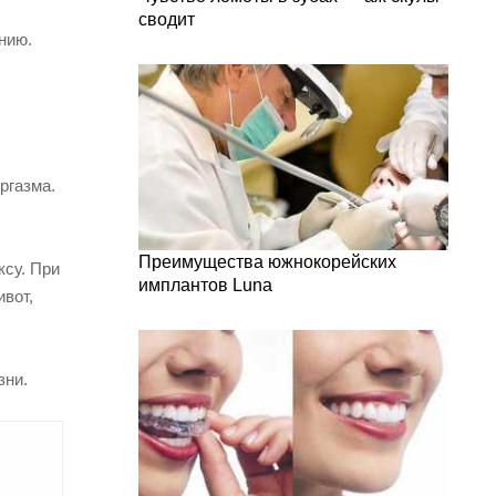
сводит
нию.
ргазма.
Преимущества южнокорейских
ксу. При
имплантов Luna
вот,
зни.