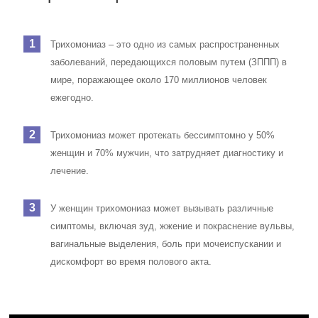
Трихомониаз – это одно из самых распространенных
заболеваний, передающихся половым путем (ЗППП) в
мире, поражающее около 170 миллионов человек
ежегодно.
Трихомониаз может протекать бессимптомно у 50%
женщин и 70% мужчин, что затрудняет диагностику и
лечение.
У женщин трихомониаз может вызывать различные
симптомы, включая зуд, жжение и покраснение вульвы,
вагинальные выделения, боль при мочеиспускании и
дискомфорт во время полового акта.