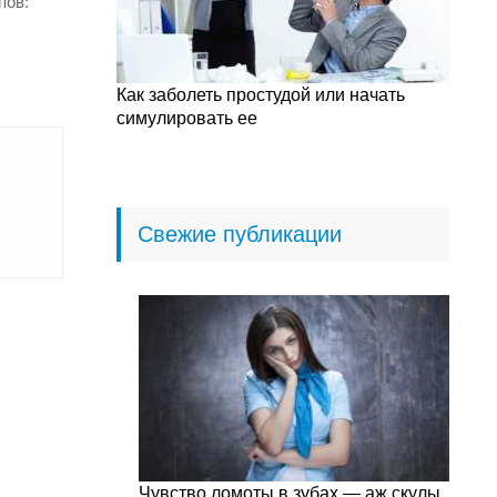
пов:
Как заболеть простудой или начать
симулировать ее
Свежие публикации
Чувство ломоты в зубах — аж скулы