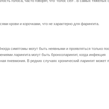
плость голоса, часто говорят, что “голос сел”. В самых тяжелых
ями крови и корочками, что не характерно для фарингита.
 Иногда симптомы могут быть неявными и проявляться только п
нениями ларингита могут быть бронхоларингит, когда инфекция
ная пневмония. В редких случаях хронический ларингит может 