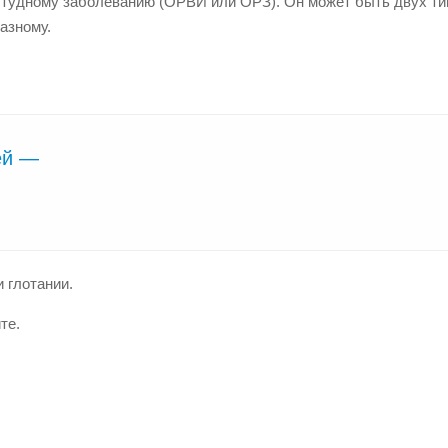
студному заболеванию (ОРВИ или ОРЗ). Он может быть двух ти
азному.
ей —
и глотании.
те.