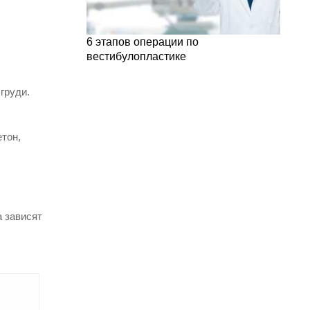
6 этапов операции по
вестибулопластике
груди.
етон,
а зависят