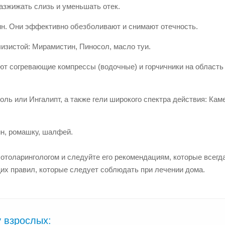
азжижать слизь и уменьшать отек.
ин. Они эффективно обезболивают и снимают отечность.
изистой: Мирамистин, Пиносол, масло туи.
ют согревающие компрессы (водочные) и горчичники на область 
ль или Ингалипт, а также гели широкого спектра действия: Кам
ин, ромашку, шалфей.
отоларингологом и следуйте его рекомендациям, которые всегд
щих правил, которые следует соблюдать при лечении дома.
у взрослых: