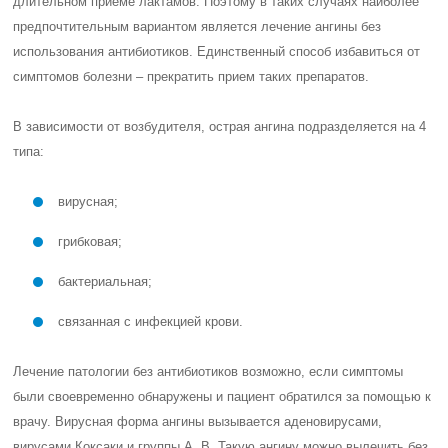
длительном приеме лактамов. Поэтому в таких случаях наиболее
предпочтительным вариантом является лечение ангины без
использования антибиотиков. Единственный способ избавиться от
симптомов болезни – прекратить прием таких препаратов.
В зависимости от возбудителя, острая ангина подразделяется на 4
типа:
вирусная;
грибковая;
бактериальная;
связанная с инфекцией крови.
Лечение патологии без антибиотиков возможно, если симптомы
были своевременно обнаружены и пациент обратился за помощью к
врачу. Вирусная форма ангины вызывается аденовирусами,
вирусами Коксаки и группы А, В. Такую ангину можно вылечить без