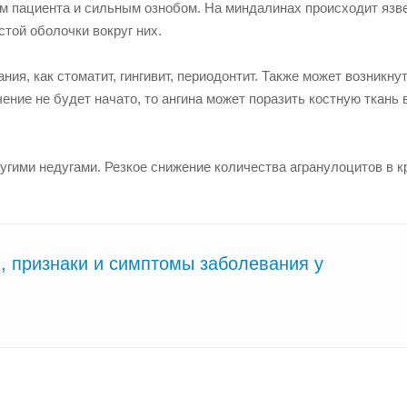
 пациента и сильным ознобом. На миндалинах происходит язв
той оболочки вокруг них.
ния, как стоматит, гингивит, периодонтит. Также может возникну
ение не будет начато, то ангина может поразить костную ткань 
угими недугами. Резкое снижение количества агранулоцитов в к
й, признаки и симптомы заболевания у