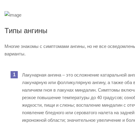
Типы ангины
Многие знакомы с симптомами ангины, но не все осведомлен
варианты.
Лакунарная ангина – это осложнение катаральной ан
лакунарную или фолликулярную ангину, а также оба 
наличием гноя в лакунах миндалин. Симптомы включа
резкое повышение температуры до 40 градусов; озно
жидкости, пищи и слюны; воспаление миндалин с оте
появление бледного или сероватого налета на задне
икроножной области; значительное увеличение и бол