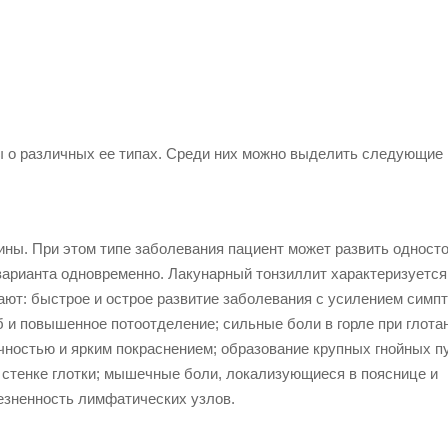
ы о различных ее типах. Среди них можно выделить следующие
гины. При этом типе заболевания пациент может развить однос
варианта одновременно. Лакунарный тонзиллит характеризуется
ют: быстрое и острое развитие заболевания с усилением симпт
б и повышенное потоотделение; сильные боли в горле при глота
чностью и ярким покраснением; образование крупных гнойных п
й стенке глотки; мышечные боли, локализующиеся в пояснице и
езненность лимфатических узлов.