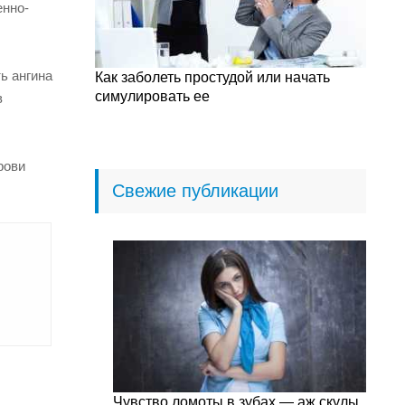
енно-
ть ангина
Как заболеть простудой или начать
симулировать ее
в
рови
Свежие публикации
Чувство ломоты в зубах — аж скулы