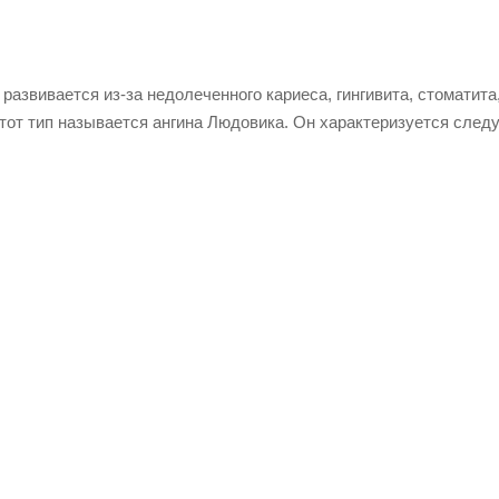
азвивается из-за недолеченного кариеса, гингивита, стоматита
этот тип называется ангина Людовика. Он характеризуется сле