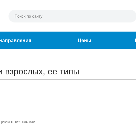
направления
Цены
и взрослых, ее типы
щими признаками.