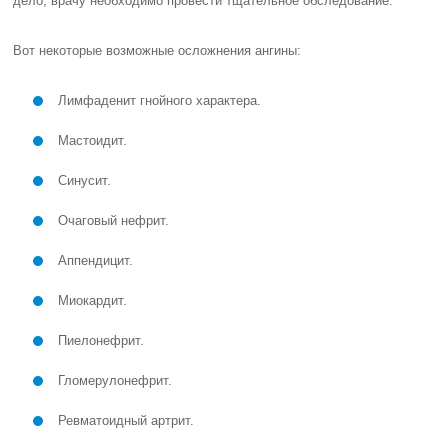
дело, врачу необходимо провести тщательное обследование.
Вот некоторые возможные осложнения ангины:
Лимфаденит гнойного характера.
Мастоидит.
Синусит.
Очаговый нефрит.
Аппендицит.
Миокардит.
Пиелонефрит.
Гломерулонефрит.
Ревматоидный артрит.