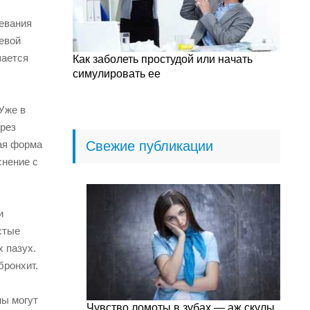
левания
евой
шается
Как заболеть простудой или начать
симулировать ее
Уже в
ерез
лая форма
Свежие публикации
снение с
и
стые
 пазух.
бронхит.
мы могут
Чувство ломоты в зубах — аж скулы