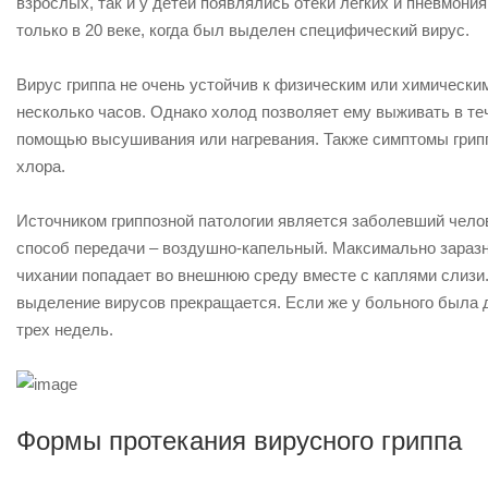
взрослых, так и у детей появлялись отеки легких и пневмония
только в 20 веке, когда был выделен специфический вирус.
Вирус гриппа не очень устойчив к физическим или химически
несколько часов. Однако холод позволяет ему выживать в те
помощью высушивания или нагревания. Также симптомы грип
хлора.
Источником гриппозной патологии является заболевший чел
способ передачи – воздушно-капельный.
Максимально заразн
чихании попадает во внешнюю среду вместе с каплями слизи
выделение вирусов прекращается. Если же у больного была 
трех недель.
Формы протекания вирусного гриппа