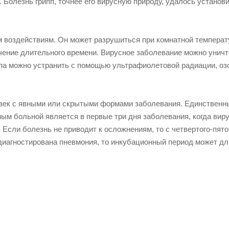
. Болезнь грипп, точнее его вирусную природу, удалось установ
м воздействиям. Он может разрушиться при комнатной температ
чение длительного времени. Вирусное заболевание можно уничт
па можно устранить с помощью ультрафиолетовой радиации, оз
овек с явными или скрытыми формами заболевания. Единственн
ым больной является в первые три дня заболевания, когда виру
. Если болезнь не приводит к осложнениям, то с четвертого-пято
диагностирована пневмония, то инкубационный период может дл