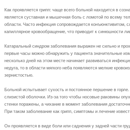
Как проявляется грипп: чаще всего больной находится в соз
является суставная и мышечная боль с ломотой по всему тел
области. Часто инфекция сопровождается конъюнктивитом, сл
капиллярное кровообращение, что приводит к синюшности ли
Катаральный синдром заболевания выражен не сильно и прохо
первые часы можно обнаружить у пациента значительные изме
несколько дней на этом месте начинает развиваться инфекц
недуга, то в области мягкого неба появляются мелкие кровои
зернистостью.
Больной испытывает сухость и постоянное першение в горле.
слизистой оболочки. Из-за того чтобы носовые раковины опу
стенки поражены, а чихание в момент заболевания достаточно
При таком заболевание как грипп, симптомы и лечение извес
Он проявляется в виде боли или саднения у задней части г