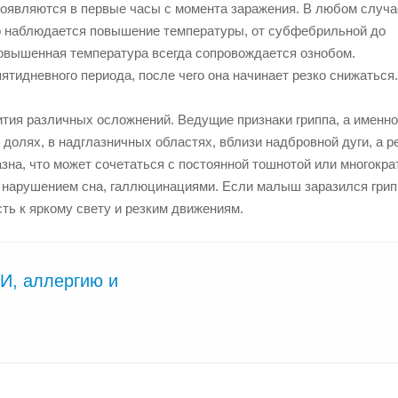
оявляются в первые часы с момента заражения. В любом случа
ого наблюдается повышение температуры, от субфебрильной до
овышенная температура всегда сопровождается ознобом.
тидневного периода, после чего она начинает резко снижаться.
ития различных осложнений.
Ведущие признаки гриппа, а именно
долях, в надглазничных областях, вблизи надбровной дуги, а р
на, что может сочетаться с постоянной тошнотой или многокра
я нарушением сна, галлюцинациями. Если малыш заразился грип
ть к яркому свету и резким движениям.
И, аллергию и