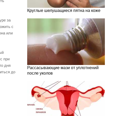
ить
Круглые шелушащиеся пятна на коже
уре за
ожить с
она или
ый
с при
го дня
Рассасывающие мази от уплотнений
иться до
после уколов