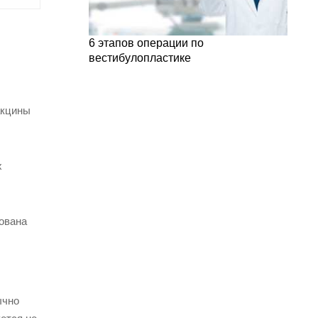
6 этапов операции по
вестибулопластике
акцины
х
ована
ычно