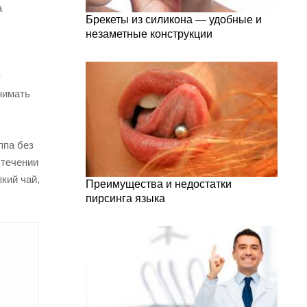
а
Брекеты из силикона — удобные и
незаметные конструкции
т
нимать
ппа без
 течении
кий чай,
Преимущества и недостатки
пирсинга языка