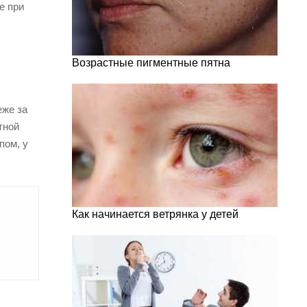
е при
Возрастные пигментные пятна
еже за
тной
пом, у
Как начинается ветрянка у детей