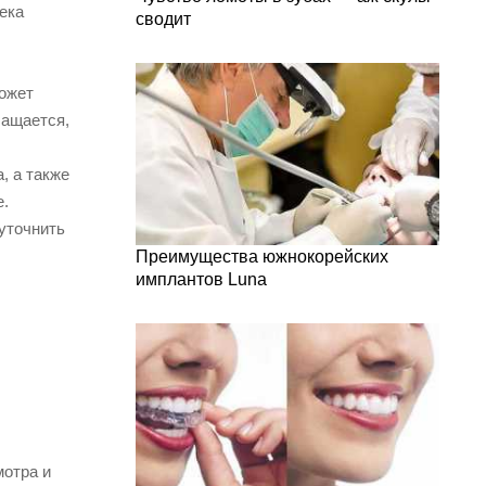
тека
сводит
может
чащается,
, а также
е.
уточнить
Преимущества южнокорейских
имплантов Luna
мотра и