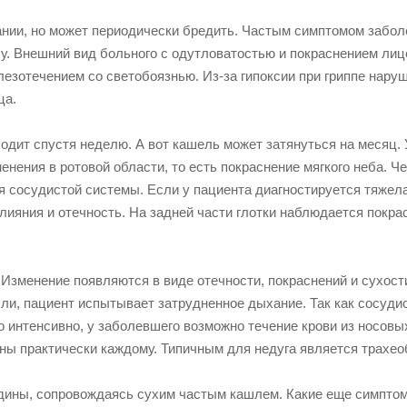
нании, но может периодически бредить. Частым симптомом забо
у. Внешний вид больного с одутловатостью и покраснением лиц
езотечением со светобоязнью. Из-за гипоксии при гриппе нару
ца.
дит спустя неделю. А вот кашель может затянуться на месяц. 
нения в ротовой области, то есть покраснение мягкого неба. Ч
ия сосудистой системы. Если у пациента диагностируется тяже
злияния и отечность. На задней части глотки наблюдается покра
 Изменение появляются в виде отечности, покраснений и сухост
хли, пациент испытывает затрудненное дыхание. Так как сосуди
 интенсивно, у заболевшего возможно течение крови из носовых
тны практически каждому. Типичным для недуга является трахео
рудины, сопровождаясь сухим частым кашлем. Какие еще симпто