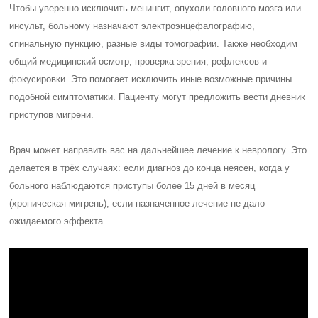
Чтобы уверенно исключить менингит, опухоли головного мозга или
инсульт, больному назначают электроэнцефалографию,
спинальную пункцию, разные виды томографии. Также необходим
общий медицинский осмотр, проверка зрения, рефлексов и
фокусировки. Это помогает исключить иные возможные причины
подобной симптоматики. Пациенту могут предложить вести дневник
приступов мигрени.
Врач может направить вас на дальнейшее лечение к неврологу. Это
делается в трёх случаях: если диагноз до конца неясен, когда у
больного наблюдаются приступы более 15 дней в месяц
(хроническая мигрень), если назначенное лечение не дало
ожидаемого эффекта.