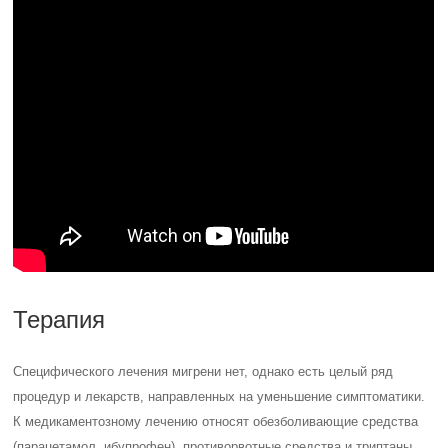
Терапия
Специфического лечения мигрени нет, однако есть целый ряд
процедур и лекарств, направленных на уменьшение симптоматики.
К медикаментозному лечению относят обезболивающие средства
(парацетамол, ибупрофен), противорвотные средства и триптаны.