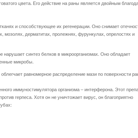
оватого цвета. Его действие на раны является двойным благод
канях и способствующее их регенерации. Оно снимает отечнос
х, мозолях, дерматитах, пролежнях, фурункулах, опрелостях и
е нарушает синтез белков в микроорганизмах. Оно обладает
енные микробы.
 облегчает равномерное распределение мази по поверхности ра
нного иммуностимулятора организма – интерферона. Этот преп
ротив герпеса. Хотя он не уничтожает вирус, он благоприятно
губах: