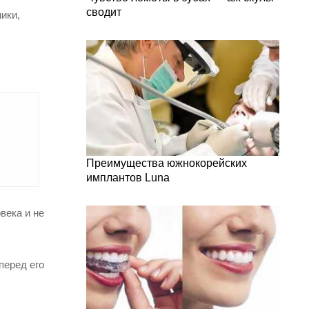
сводит
ики,
Преимущества южнокорейских
имплантов Luna
века и не
перед его