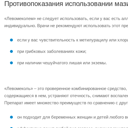
Противопоказания использовании маз
«Левомеколем» не следует использовать, если у вас есть алл
индивидуально. Врачи не рекомендуют использовать этот пр
если у вас чувствительность к метилурацилу или хло
при грибковых заболеваниях кожи;
при наличии чешуйчатого лишая или экземы.
«Левомеколь» – это проверенное комбинированное средство, 
содержащиеся в нем, устраняют отечность, снимают воспале
Препарат имеет множество преимуществ по сравнению с друг
он подходит для беременных женщин и детей любого в