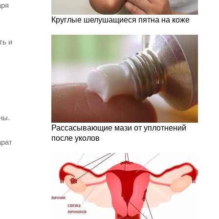
аря
Круглые шелушащиеся пятна на коже
ть и
ны.
Рассасывающие мази от уплотнений
после уколов
арат