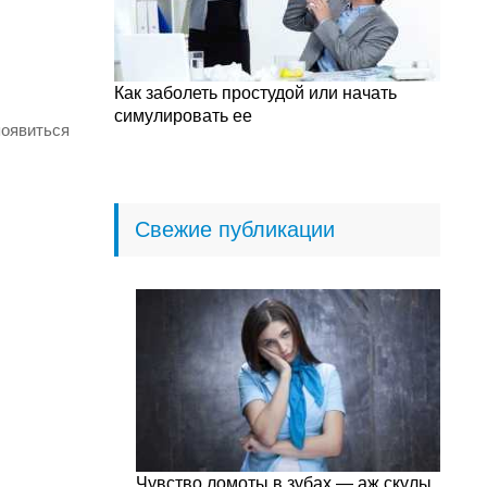
Как заболеть простудой или начать
симулировать ее
появиться
Свежие публикации
Чувство ломоты в зубах — аж скулы