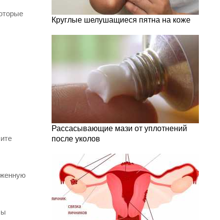
которые
Круглые шелушащиеся пятна на коже
.
Рассасывающие мази от уплотнений
сите
после уколов
аженную
бы