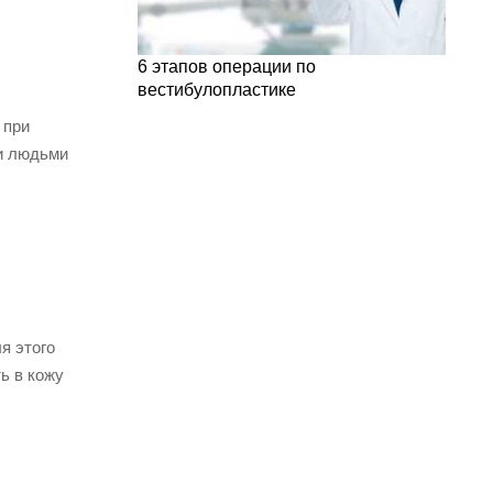
6 этапов операции по
вестибулопластике
 при
ми людьми
я этого
ь в кожу