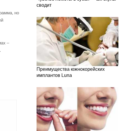
сводит
рамма, но
ей
мах –
.
Преимущества южнокорейских
имплантов Luna