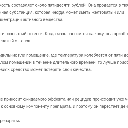
мость составляет около пятидесяти рублей. Она продается в тю
чная субстанция, которая иногда может иметь желтоватый или
нцентрации активного вещества.
 розоватый оттенок. Когда мазь наносится на кожу, она приобр
еватый оттенок.
дильник или помещение, где температура колеблется от пяти д
плом помещении в течение длительного времени, то лучше прио
виях средство может потерять свои качества.
 не приносит ожидаемого эффекта или рецидив происходит уже ч
 к основному компоненту препарата, и поэтому он перестает дей
репараты: