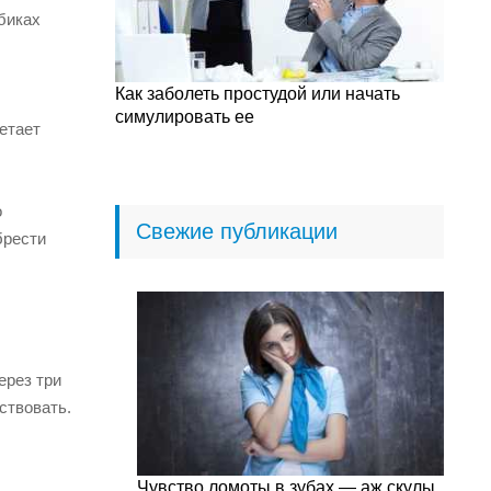
биках
Как заболеть простудой или начать
симулировать ее
етает
о
Свежие публикации
брести
ерез три
ствовать.
Чувство ломоты в зубах — аж скулы