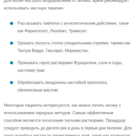
Для более быстрого выздоровления от ангины, врачи рекомендуют
использовать местную терапию.
Рассасывать таблетки с антисептическим действием, такие
как Фарингосепт, Лизобакт, Травесил.
Орошать полость глотки специальными спреями, такими как
Тантум Верде, Гексорал, Мирамистин.
Промывать горло растворами Фурацилина, соли и соды,
настоями трав.
Обрабатывать миндалины настойкой прополиса,
облепиховым маслом.
Некоторые пациенты интересуются, как можно лечить ангину с
использованием народных методов. Самым эффективным
способом являются полоскания теплыми растворами. Процедуру
следует проводить до десяти раз в день в первые дни болезни. Для
этого подойдут настои из лекарственных трав, таких как календула,