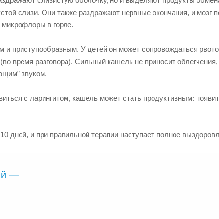
аздражают слизистую оболочку, но и выделяют продукты обмен
устой слизи. Они также раздражают нервные окончания, и мозг 
й микрофлоры в горле.
м и приступообразным. У детей он может сопровождаться рвото
(во время разговора). Сильный кашель не приносит облегчения, 
ющим” звуком.
авиться с ларингитом, кашель может стать продуктивным: появи
0 дней, и при правильной терапии наступает полное выздоровл
ей —