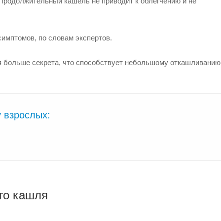
 Продолжительный кашель не приводит к облегчению и не
имптомов, по словам экспертов.
 больше секрета, что способствует небольшому откашливанию.
у взрослых:
го кашля