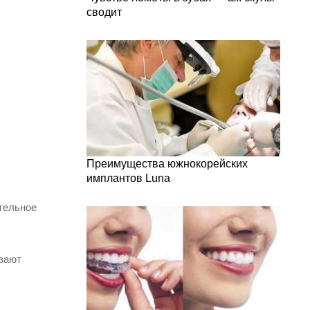
сводит
Преимущества южнокорейских
имплантов Luna
тельное
ывают