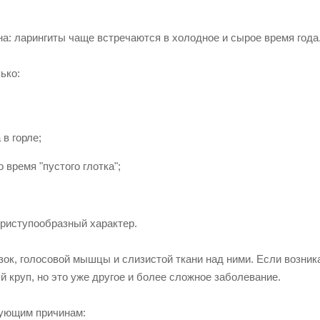
на: ларингиты чаще встречаются в холодное и сырое время года
ько:
в горле;
время "пустого глотка";
приступообразный характер.
зок, голосовой мышцы и слизистой ткани над ними. Если возник
 круп, но это уже другое и более сложное заболевание.
дующим причинам: