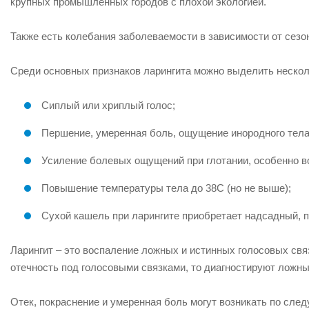
крупных промышленных городов с плохой экологией.
Также есть колебания заболеваемости в зависимости от сезо
Среди основных признаков ларингита можно выделить нескол
Сиплый или хриплый голос;
Першение, умеренная боль, ощущение инородного тела 
Усиление болевых ощущений при глотании, особенно во 
Повышение температуры тела до 38С (но не выше);
Сухой кашель при ларингите приобретает надсадный, 
Ларингит – это воспаление ложных и истинных голосовых свя
отечность под голосовыми связками, то диагностируют ложный
Отек, покраснение и умеренная боль могут возникать по сле