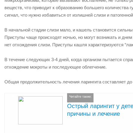
Микроорганизмы, которые вызывают воспаление, не только р
веществ, что приводит к образованию большего количества г
сигнал, что нужно избавиться от излишней слизи и патогенно
В начальной стадии слизи мало, и кашель становится сильны
Приступы чаще происходят ночью, но могут возникать и днем 
нет отхождения слизи. Приступы кашля характеризуются “ла
В течение следующих 3-4 дней, когда организм пытается спр
отхождение мокроты и последующее облегчение.
Общая продолжительность лечения ларингита составляет до 1
Читайте также:
Острый ларингит у дет
причины и лечение