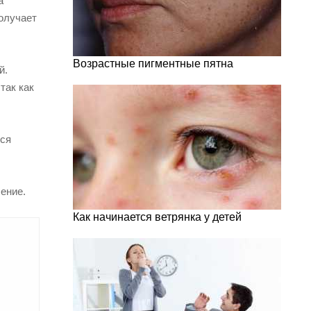
а
получает
Возрастные пигментные пятна
й.
так как
тся
ение.
Как начинается ветрянка у детей