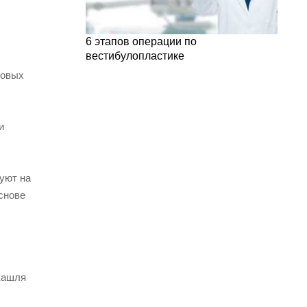
6 этапов операции по
вестибулопластике
совых
и
уют на
снове
кашля