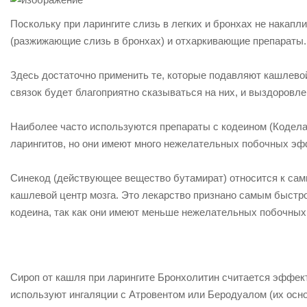
Поскольку при ларингите слизь в легких и бронхах не накапл
(разжижающие слизь в бронхах) и отхаркивающие препараты.
Здесь достаточно применить те, которые подавляют кашлев
связок будет благоприятно сказываться на них, и выздоровл
Наиболее часто используются препараты с кодеином (Коделак
ларингитов, но они имеют много нежелательных побочных эф
Синекод (действующее вещество бутамират) относится к сам
кашлевой центр мозга. Это лекарство признано самым быстр
кодеина, так как они имеют меньше нежелательных побочных
Сироп от кашля при ларингите Бронхолитин считается эффек
используют ингаляции с Атровентом или Беродуалом (их осно