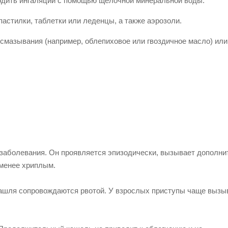
одить ингаляции с помощью щелочной минеральной воды.
стилки, таблетки или леденцы, а также аэрозоли.
смазывания (например, облепиховое или гвоздичное масло) или
 заболевания. Он проявляется эпизодически, вызывает дополни
 менее хриплым.
 кашля сопровождаются рвотой. У взрослых приступы чаще выз