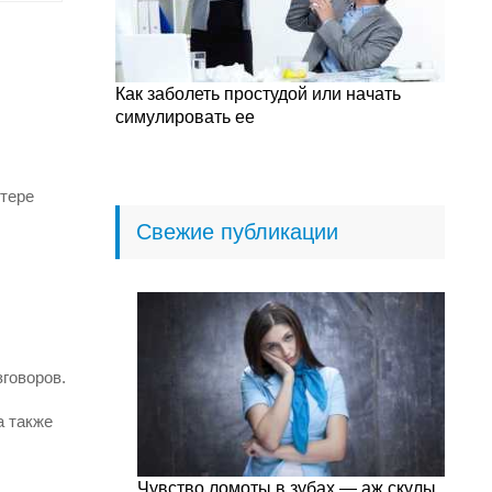
Как заболеть простудой или начать
симулировать ее
отере
Свежие публикации
говоров.
а также
Чувство ломоты в зубах — аж скулы