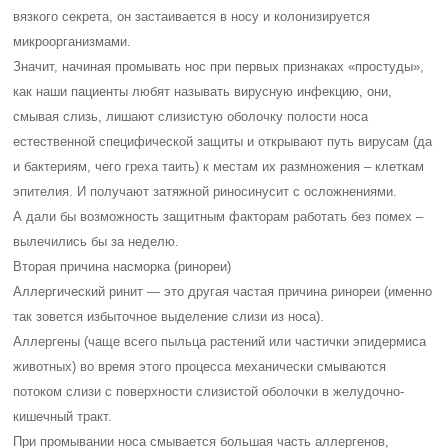
вязкого секрета, он застаивается в носу и колонизируется
микроорганизмами.
Значит, начиная промывать нос при первых признаках «простуды»,
как наши пациенты любят называть вирусную инфекцию, они,
смывая слизь, лишают слизистую оболочку полости носа
естественной специфической защиты и открывают путь вирусам (да
и бактериям, чего греха таить) к местам их размножения – клеткам
эпителия. И получают затяжной риносинусит с осложнениями.
А дали бы возможность защитным факторам работать без помех –
вылечились бы за неделю.
Вторая причина насморка (ринореи)
Аллергический ринит — это другая частая причина ринореи (именно
так зовется избыточное выделение слизи из носа).
Аллергены (чаще всего пыльца растений или частички эпидермиса
животных) во время этого процесса механически смываются
потоком слизи с поверхности слизистой оболочки в желудочно-
кишечный тракт.
При промывании носа смывается большая часть аллергенов,