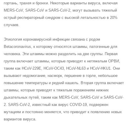
гортань, трахея и бронхи. Некоторые варианты вируса, включая
MERS-CoV, SARS-CoV и SARS-CoV-2, могут вызывать тяжелый
острый респираторный синдром с высокой летальностью в 20%
случаев.
Этиология коронавирусной инфекции связана с родом
Betacoronavirus, к которому относятся штаммы, патогенные для
человека. Эти штаммы можно разделить на две группы. Первая
группа включает штаммы, которые приводят к нетяжелым ОРВИ,
таким как HCoV-229E, HCoV-OC43, HCoV-NL63 и HCoV-HKU1. Они
вызывают недомогание, насморк, першение в горле, небольшое
повышение температуры и редкий кашель. Вторая группа включает
штаммы, которые приводят к тяжелым поражениям нижних
дыхательных путей, таким как MERS-CoV, SARS-CoV и SARS-CoV-
2. SARS-CoV-2, известный как вирус COVID-19, подвержен
мутациям и постоянно меняется, что приводит к появлению новых
вариантов вируса.