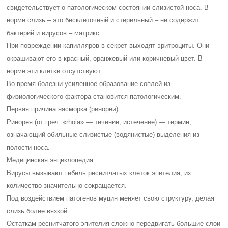
свидетельствует о патологическом состоянии слизистой носа. В
норме слизь – это бесклеточный и стерильный – не содержит
бактерий и вирусов – матрикс.
При повреждении капилляров в секрет выходят эритроциты. Они
окрашивают его в красный, оранжевый или коричневый цвет. В
норме эти клетки отсутствуют.
Во время болезни усиленное образование соплей из
физиологического фактора становится патологическим.
Первая причина насморка (ринореи)
Ринорея (от греч. «rhoia» — течение, истечение) — термин,
означающий обильные слизистые (водянистые) выделения из
полости носа.
Медицинская энциклопедия
Вирусы вызывают гибель реснитчатых клеток эпителия, их
количество значительно сокращается.
Под воздействием патогенов муцин меняет свою структуру, делая
слизь более вязкой.
Остаткам реснитчатого эпителия сложно передвигать большие слои