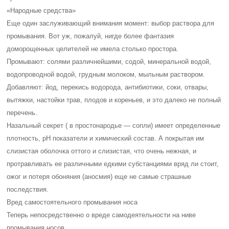
«Народные средства»
Еще один заслуживающий внимания момент: выбор раствора для
промывания. Вот уж, пожалуй, нигде более фантазия
доморощенных целителей не имела столько простора.
Промывают: солями различнейшими, содой, минеральной водой,
водопроводной водой, грудным молоком, мыльным раствором.
Добавляют: йод, перекись водорода, антибиотики, соки, отвары,
вытяжки, настойки трав, плодов и кореньев, и это далеко не полный
перечень.
Назальный секрет ( в простонародье — сопли) имеет определенные
плотность, рН показатели и химический состав. А покрытая им
слизистая оболочка оттого и слизистая, что очень нежная, и
протравливать ее различными едкими субстанциями вряд ли стоит,
ожог и потеря обоняния (аносмия) еще не самые страшные
последствия.
Вред самостоятельного промывания носа
Теперь непосредственно о вреде самодеятельности на ниве
промывания носов.