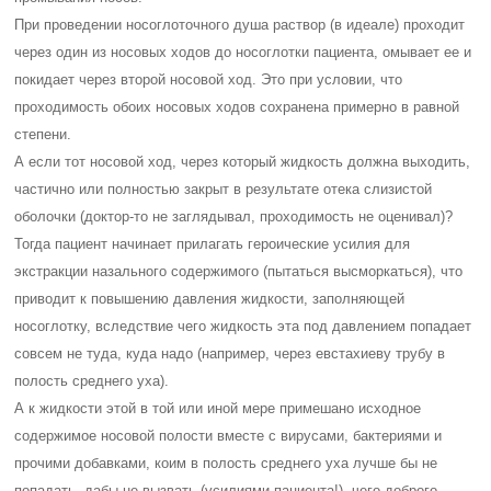
При проведении носоглоточного душа раствор (в идеале) проходит
через один из носовых ходов до носоглотки пациента, омывает ее и
покидает через второй носовой ход. Это при условии, что
проходимость обоих носовых ходов сохранена примерно в равной
степени.
А если тот носовой ход, через который жидкость должна выходить,
частично или полностью закрыт в результате отека слизистой
оболочки (доктор-то не заглядывал, проходимость не оценивал)?
Тогда пациент начинает прилагать героические усилия для
экстракции назального содержимого (пытаться высморкаться), что
приводит к повышению давления жидкости, заполняющей
носоглотку, вследствие чего жидкость эта под давлением попадает
совсем не туда, куда надо (например, через евстахиеву трубу в
полость среднего уха).
А к жидкости этой в той или иной мере примешано исходное
содержимое носовой полости вместе с вирусами, бактериями и
прочими добавками, коим в полость среднего уха лучше бы не
попадать, дабы не вызвать (усилиями пациента!), чего доброго,