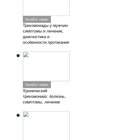
Читайте также:
Трихомонады у мужчин:
симптомы и лечение,
диагностика и
особенности протекания
Читайте также:
Хронический
трихомониаз: болезнь,
симптомы, лечение