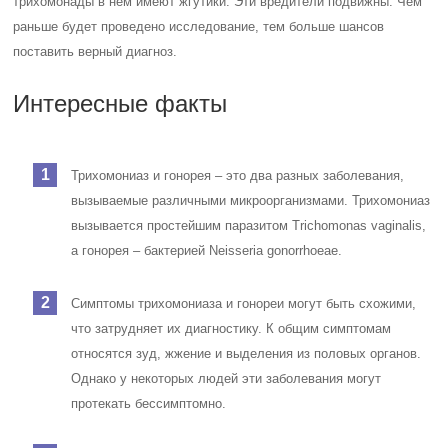
трихомонады в нем имеют жгутики. Эти вредители подвижны. Чем
раньше будет проведено исследование, тем больше шансов
поставить верный диагноз.
Интересные факты
Трихомониаз и гонорея – это два разных заболевания,
вызываемые различными микроорганизмами. Трихомониаз
вызывается простейшим паразитом Trichomonas vaginalis,
а гонорея – бактерией Neisseria gonorrhoeae.
Симптомы трихомониаза и гонореи могут быть схожими,
что затрудняет их диагностику. К общим симптомам
относятся зуд, жжение и выделения из половых органов.
Однако у некоторых людей эти заболевания могут
протекать бессимптомно.