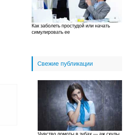
Как заболеть простудой или начать
симулировать ее
Свежие публикации
Чувство ломоты в зубах — аж скулы