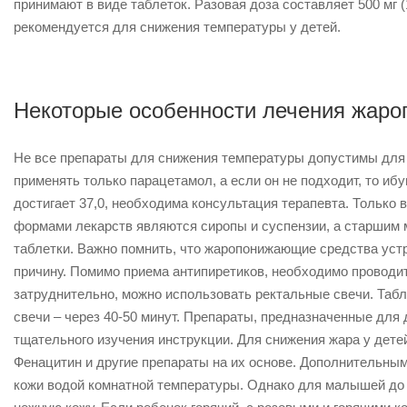
принимают в виде таблеток. Разовая доза составляет 500 мг (1
рекомендуется для снижения температуры у детей.
Некоторые особенности лечения жар
Не все препараты для снижения температуры допустимы для
применять только парацетамол, а если он не подходит, то ибу
достигает 37,0, необходима консультация терапевта. Только 
формами лекарств являются сиропы и суспензии, а старшим
таблетки. Важно помнить, что жаропонижающие средства устр
причину. Помимо приема антипиретиков, необходимо проводит
затруднительно, можно использовать ректальные свечи. Таблет
свечи – через 40-50 минут. Препараты, предназначенные для 
тщательного изучения инструкции. Для снижения жара у дете
Фенацитин и другие препараты на их основе. Дополнительны
кожи водой комнатной температуры. Однако для малышей до 3