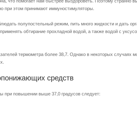
на, что помогает нам быстрее выздороветь. Поэтому странно в
 но при этом принимают иммуностимуляторы.
облюдать полупостельный режим, пить много жидкости и дать ор
применять обтирание прохладной водой, а также водой с уксус
зателей термометра более 38,7. Однако в некоторых случаях м
х.
опонижающих средств
ры при повышении выше 37,0 градусов следует: