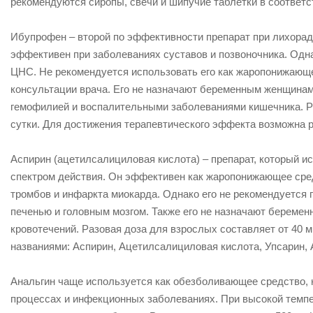
рекомендуются сиропы, свечи и шипучие таблетки в соответс
Ибупрофен – второй по эффективности препарат при лихорадк
эффективен при заболеваниях суставов и позвоночника. Одна
ЦНС. Не рекомендуется использовать его как жаропонижающее 
консультации врача. Его не назначают беременным женщинам 
гемофилией и воспалительными заболеваниями кишечника. Раз
сутки. Для достижения терапевтического эффекта возможна раз
Аспирин (ацетилсалициловая кислота) – препарат, который и
спектром действия. Он эффективен как жаропонижающее сред
тромбов и инфаркта миокарда. Однако его не рекомендуется п
печенью и головным мозгом. Также его не назначают береме
кровотечений. Разовая доза для взрослых составляет от 40 мг д
названиями: Аспирин, Ацетилсалициловая кислота, Упсарин, 
Анальгин чаще используется как обезболивающее средство, 
процессах и инфекционных заболеваниях. При высокой темпер