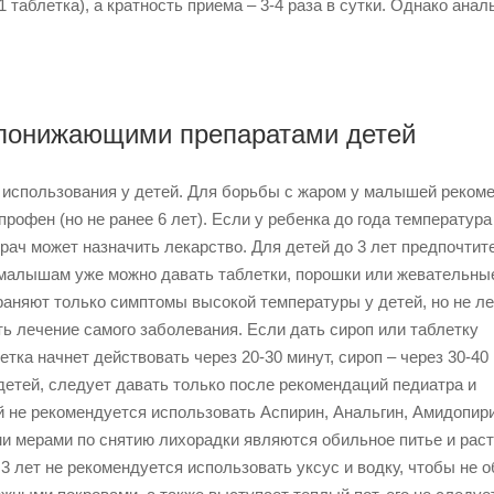
 таблетка), а кратность приема – 3-4 раза в сутки. Однако анал
опонижающими препаратами детей
 использования у детей. Для борьбы с жаром у малышей реком
профен (но не ранее 6 лет). Если у ребенка до года температура
врач может назначить лекарство. Для детей до 3 лет предпочти
 малышам уже можно давать таблетки, порошки или жевательны
аняют только симптомы высокой температуры у детей, но не ле
ь лечение самого заболевания. Если дать сироп или таблетку
ка начнет действовать через 20-30 минут, сироп – через 30-40 
детей, следует давать только после рекомендаций педиатра и
й не рекомендуется использовать Аспирин, Анальгин, Амидопири
ми мерами по снятию лихорадки являются обильное питье и рас
 лет не рекомендуется использовать уксус и водку, чтобы не о