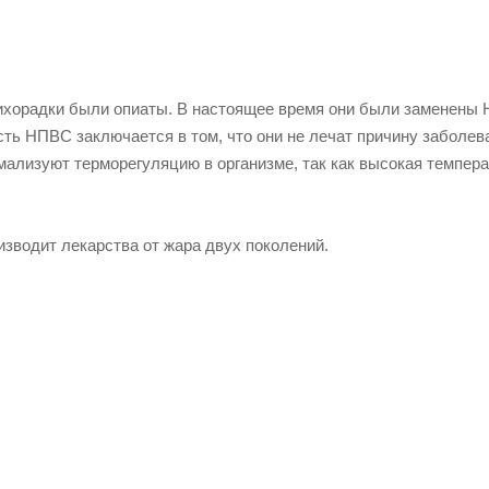
лихорадки были опиаты. В настоящее время они были заменены
ь НПВС заключается в том, что они не лечат причину заболева
рмализуют терморегуляцию в организме, так как высокая темпер
водит лекарства от жара двух поколений.