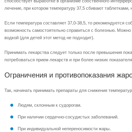
способствует выработке в организме собственного интерферо
лечение, при котором температуру 37,5 сбивают таблетками,
Если температура составляет 37,0-38,5, то рекомендуется с
возможность самостоятельно справиться с болезнью. Можно 
водкой (для детей этот метод не подходит).
Принимать лекарства следует только после превышения пока
потребоваться прием лекарств и при более низких показателя
Ограничения и противопоказания жар
Так, начинать принимать препараты для снижения температу
Людям, склонным к судорогам.
При наличии сердечно-сосудистых заболеваний.
При индивидуальной непереносимости жары.