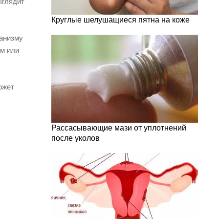
ыглядит
Круглые шелушащиеся пятна на коже
ганизму
ом или
ожет
Рассасывающие мази от уплотнений
после уколов