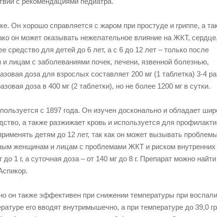
твии с рекомендациями педиатра.
е. Он хорошо справляется с жаром при простуде и гриппе, а та
ко он может оказывать нежелательное влияние на ЖКТ, сердце,
средство для детей до 6 лет, а с 6 до 12 лет – только после
и лицам с заболеваниями почек, печени, язвенной болезнью,
овая доза для взрослых составляет 200 мг (1 таблетка) 3-4 ра
овая доза в 400 мг (2 таблетки), но не более 1200 мг в сутки.
спользуется с 1897 года. Он изучен досконально и обладает ши
ство, а также разжижает кровь и используется для профилакти
рименять детям до 12 лет, так как он может вызывать проблемы
нным женщинам и лицам с проблемами ЖКТ и риском внутренних
о 1 г, а суточная доза – от 140 мг до 8 г. Препарат можно найти
Аспикор.
но он также эффективен при снижении температуры при воспал
атуре его вводят внутримышечно, а при температуре до 39,0 г