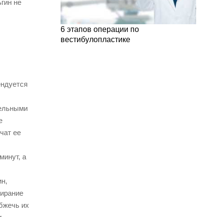
ьгин не
6 этапов операции по
вестибулопластике
ендуется
тельными
е
чат ее
минут, а
н,
тирание
бжечь их