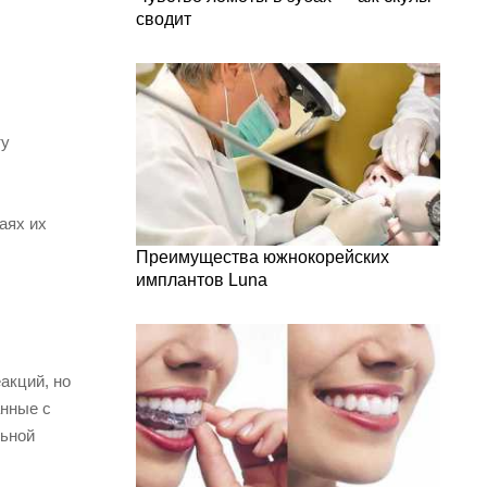
сводит
ту
аях их
Преимущества южнокорейских
имплантов Luna
акций, но
анные с
льной