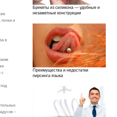
Брекеты из силикона — удобные и
незаметные конструкции
кже
 почки и
за в
роким
ки
Преимущества и недостатки
 с
пирсинга языка
 под
ительных
радусов –