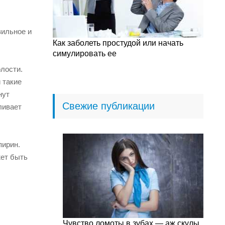
вильное и
Как заболеть простудой или начать
симулировать ее
лости.
 такие
нут
Свежие публикации
ливает
пирин.
жет быть
Чувство ломоты в зубах — аж скулы