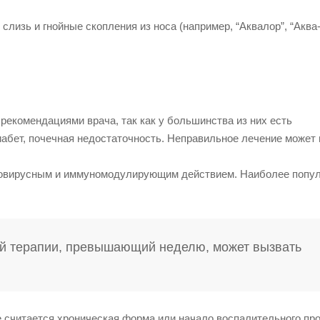
лизь и гнойные скопления из носа (например, “Аквалор”, “Аква-
рекомендациями врача, так как у большинства из них есть
иабет, почечная недостаточность. Неправильное лечение может
ивовирусным и иммуномодулирующим действием. Наиболее попу
кой терапии, превышающий неделю, может вызвать
 считается хроническая форма или начало воспалительного пр