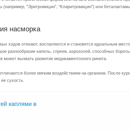
 (например, “Эритромицин”, “Кларитромицин”) или беталактамы
ния насморка
овых ходов отекают, воспаляются и становятся идеальным мест
ое разнообразие капель, спреев, аэрозолей, способных бороть
в может вызвать развитие медикаментозного ринита.
 отличаются более мягким воздействием на организм. После кур
ее сухость.
тей каплями в