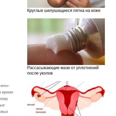
Круглые шелушащиеся пятна на коже
Рассасывающие мази от уплотнений
после уколов
иген-
о время
низму
ные
совых