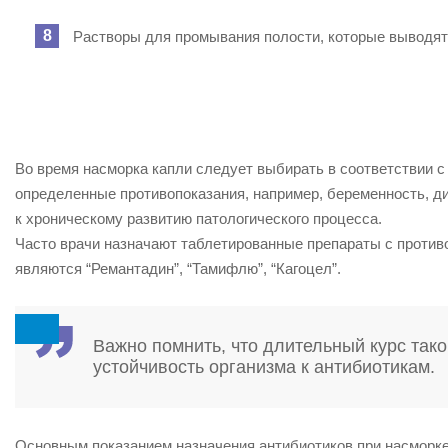
Растворы для промывания полости, которые выводят с
Во время насморка капли следует выбирать в соответствии с 
определенные противопоказания, например, беременность, д
к хроническому развитию патологического процесса.
Часто врачи назначают таблетированные препараты с прот
являются “Ремантадин”, “Тамифлю”, “Кагоцел”.
Важно помнить, что длительный курс та
устойчивость организма к антибиотикам.
Основным показанием назначения антибиотиков при насморке