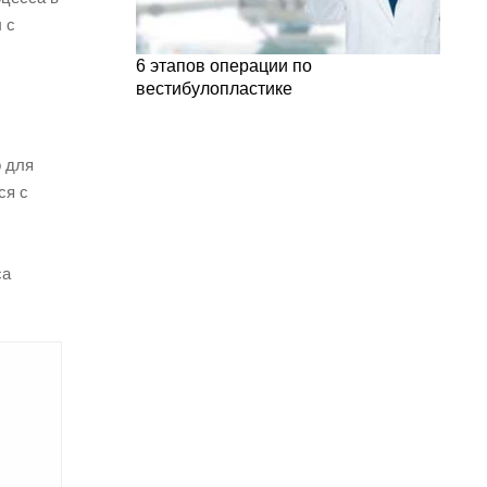
 с
6 этапов операции по
вестибулопластике
о для
ся с
са