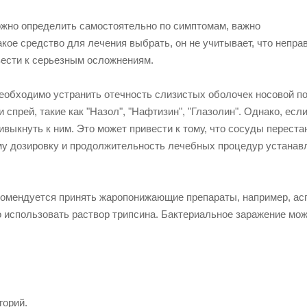
можно определить самостоятельно по симптомам, важно
акое средство для лечения выбрать, он не учитывает, что непра
ести к серьезным осложнениям.
обходимо устранить отечность слизистых оболочек носовой по
прей, такие как "Назол", "Нафтизин", "Глазолин". Однако, если
выкнуть к ним. Это может привести к тому, что сосуды переста
ому дозировку и продолжительность лечебных процедур устанав
омендуется принять жаропонижающие препараты, например, ас
о использовать раствор трипсина. Бактериальное заражение мо
горий.