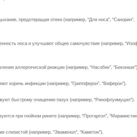
хание, предотвращая отеки (например, “Для носа”, “Санорин”,
енность носа и улучшают общее самочувствие (например, “Изоф
ения аллергической реакции (например, “Насобек”, “Беконазе”)
ют корень инфекции (например, “Гриппферон”, “Виферон”).
вуют быстрому очищению пазух (например, “Ринофлуимуцил”).
уются при гнойном рините (например, “Протаргол”, “Мирамистин
 слизистой (например, “Эваменол”, “Каметон”).