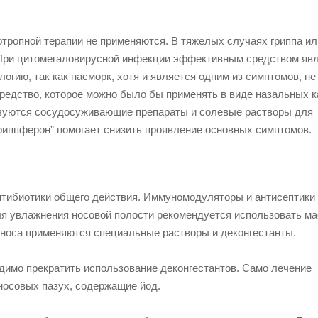
отропной терапии не применяются. В тяжелых случаях гриппа ил
 При цитомегаловирусной инфекции эффективным средством яв
огию, так как насморк, хотя и является одним из симптомов, не
редство, которое можно было бы применять в виде назальных к
льзуются сосудосуживающие препараты и солевые растворы для
Гриппферон” помогает снизить проявление основных симптомов.
тибиотики общего действия. Иммуномодуляторы и антисептики
ля увлажнения носовой полости рекомендуется использовать м
 носа применяются специальные растворы и деконгестанты.
димо прекратить использование деконгестантов. Само лечение
носовых пазух, содержащие йод.