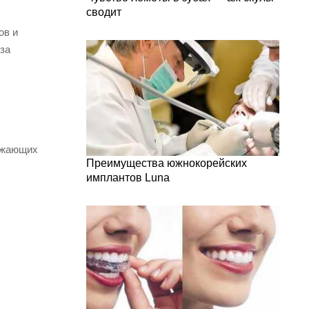
сводит
ов и
 за
нижающих
Преимущества южнокорейских
имплантов Luna