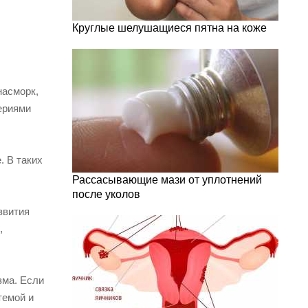
Круглые шелушащиеся пятна на коже
насморк,
ериями
. В таких
Рассасывающие мази от уплотнений
после уколов
звития
,
зма. Если
темой и