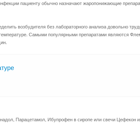
 инфекции пациенту обычно назначают жаропонижающие препара
еделить возбудителя без лабораторного анализа довольно труд
 температуре. Самыми популярными препаратами являются Фле
ин.
атуре
надол, Парацетамол, Ибупрофен в сиропе или свечи Цефекон 