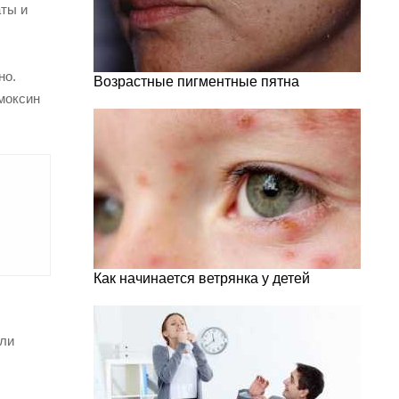
ты и
но.
Возрастные пигментные пятна
моксин
Как начинается ветрянка у детей
или