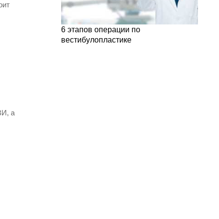
оит
6 этапов операции по
вестибулопластике
И, а