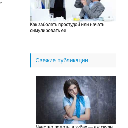
е
Как заболеть простудой или начать
симулировать ее
Свежие публикации
Чувство ломоты в зубах — аж скулы