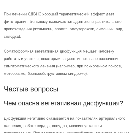
Чем опасна вегетативная дисфункция?
Дисфункция негативно сказывается на показателях артериального
давления, работе сердца, сосудов, мочеиспускание и
потоотделение. При вегетативных расстройствах меняются функции
внутренних органов и систем. Происходит изменение процессов
торможения и возбуждения в головном мозге.
Чем опасно Соматоформное
расстройство?
Поэтому соматоформные расстройства часто сопровождаются
тревогой и симптомами депрессии. Кроме того, могут ухудшаться
взаимоотношения в семье, пациенты жалуются на непонимание со
стороны родственников, отдаляются от друзей. Становятся
обособленными на работе (учебе). Соматоформные расстройства
поддаются излечению.