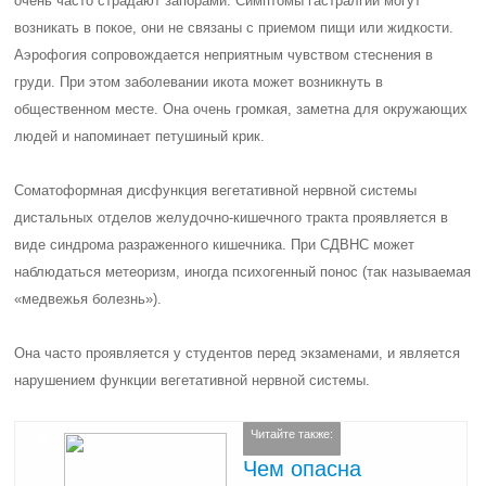
очень часто страдают запорами. Симптомы гастралгии могут
возникать в покое, они не связаны с приемом пищи или жидкости.
Аэрофогия сопровождается неприятным чувством стеснения в
груди. При этом заболевании икота может возникнуть в
общественном месте. Она очень громкая, заметна для окружающих
людей и напоминает петушиный крик.
Соматоформная дисфункция вегетативной нервной системы
дистальных отделов желудочно-кишечного тракта проявляется в
виде синдрома разраженного кишечника. При СДВНС может
наблюдаться метеоризм, иногда психогенный понос (так называемая
«медвежья болезнь»).
Она часто проявляется у студентов перед экзаменами, и является
нарушением функции вегетативной нервной системы.
Читайте также:
Чем опасна