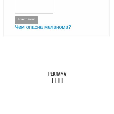
Читайте также:
Чем опасна меланома?
При лечении СДВНС хороший терапевтический эффект дает
фитотерапия. Больному назначаются адаптогены растительного
происхождения (женьшень, аралия, элеутерококк, лимонник, аир,
солодка).
Соматоформная вегетативная дисфункция мешает человеку
работать и учиться, некоторым пациентам показано назначение
симптоматического лечения (например, при психогенном поносе,
метеоризме, бронхообструктивном синдроме).
Частые вопросы