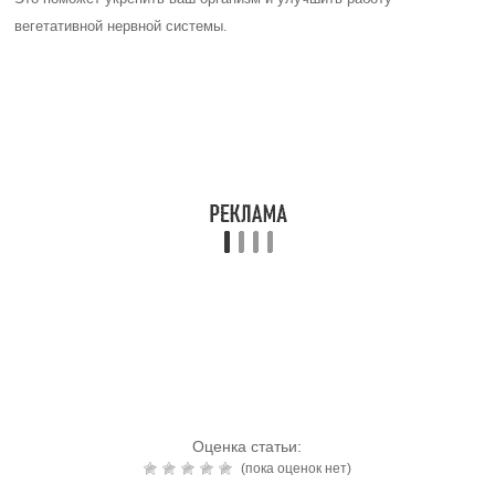
Читайте также:
Чем опасна меланома?
Читайте также:
Какие изменения
происходят в организме
перед месячными
Читайте также:
Чеснока настойка