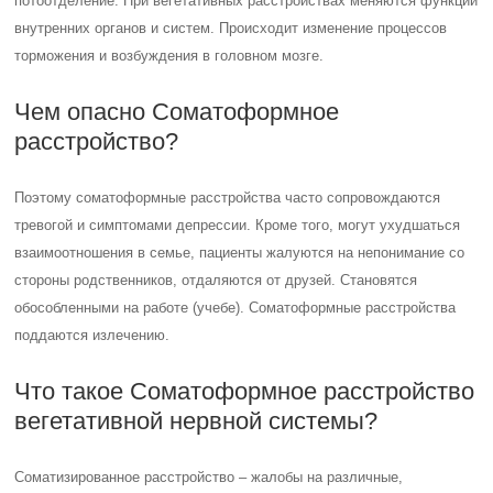
Что такое Соматоформное расстройство
вегетативной нервной системы?
Соматизированное расстройство – жалобы на различные,
изменяющиеся, «мигрирующие» по телу дискомфортные
ощущения, Соматоформная вегетативная дисфункция – жалобы
относятся к отдельному органу или системе организма, наиболее
часто – сердечно-сосудистой, ЖКТ, дыхательной системе.
Что происходит при нарушении
вегетативной нервной системы?
Для них характерно головокружение, тошнота, понижение
артериального давления, возникновение нарушения ритма сердца и
замедленное его сокращение. Характерно чувство затрудненности
дыхания и недостатка воздуха, может появиться желудочно-
кишечное расстройство в виде метеоризма и позывов на