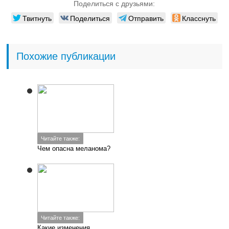
инструкция по
применению: показания,
противопоказания,
побочное действие —
описание
Читайте также:
Круглые шелушащиеся
пятна на коже
Добавить комментарий