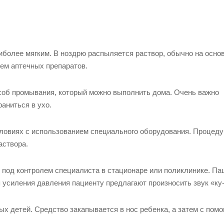
более мягким. В ноздрю распыляется раствор, обычно на осно
ем аптечных препаратов.
соб промывания, который можно выполнить дома. Очень важно
аниться в ухо.
ловиях с использованием специального оборудования. Процеду
аствора.
 под контролем специалиста в стационаре или поликлинике. Па
 усиления давления пациенту предлагают произносить звук «ку-
х детей. Средство закапывается в нос ребенка, а затем с пом