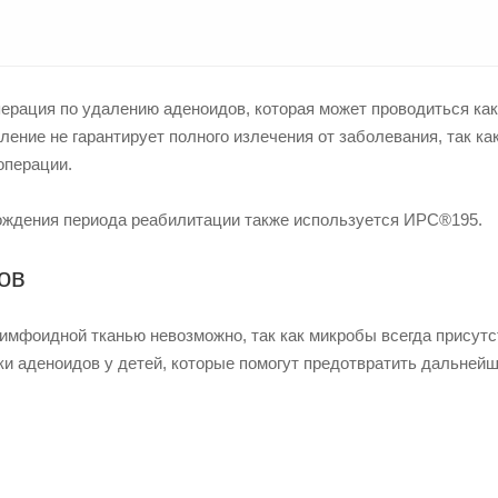
перация по удалению аденоидов, которая может проводиться как
ение не гарантирует полного излечения от заболевания, так ка
операции.
хождения периода реабилитации также используется ИРС®195.
ов
имфоидной тканью невозможно, так как микробы всегда присутс
и аденоидов у детей, которые помогут предотвратить дальней