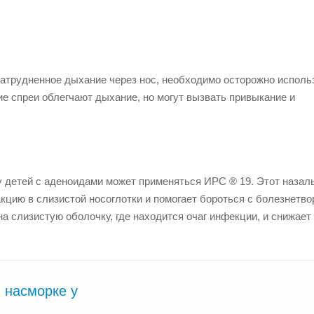
затрудненное дыхание через нос, необходимо осторожно исполь
е спреи облегчают дыхание, но могут вызвать привыкание и
 детей с аденоидами может применяться ИРС ® 19. Этот назал
кцию в слизистой носоглотки и помогает бороться с болезнетв
а слизистую оболочку, где находится очаг инфекции, и снижает
 насморке у