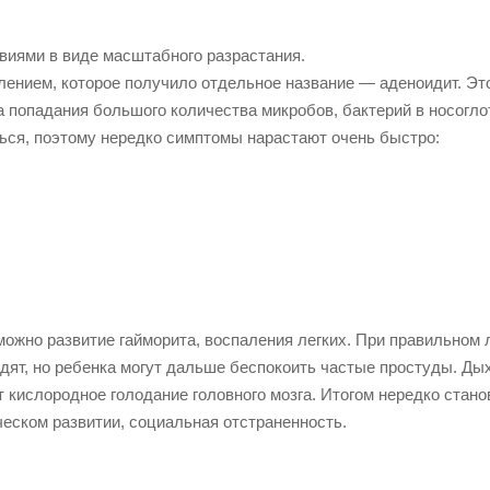
виями в виде масштабного разрастания.
ением, которое получило отдельное название — аденоидит. Эт
а попадания большого количества микробов, бактерий в носоглот
ься, поэтому нередко симптомы нарастают очень быстро:
зможно развитие гайморита, воспаления легких. При правильном 
дят, но ребенка могут дальше беспокоить частые простуды. Ды
т кислородное голодание головного мозга. Итогом нередко стано
еском развитии, социальная отстраненность.