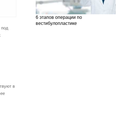
6 этапов операции по
вестибулопластике
 под
к
твуют в
шее