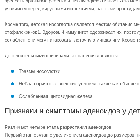
зрелость организма ребенка и низкая эффективность его мест
уязвимым перед вирусными инфекциями, частыми простудами
Кроме того, детская носоглотка является местом обитания м
стафилококков1. Здоровый иммунитет сдерживает их, поэтом
ослаблен, они могут атаковать глоточную миндалину. Кроме т
Дополнительными причинами воспаления являются:
Травмы носоглотки
Неблагоприятные внешние условия, такие как обилие п
Ослабленная щитовидная железа
Признаки и симптомы аденоидов у де
Различают четыре этапа разрастания аденоидов.
Первый этап связан с увеличением аденоидов до размеров, 