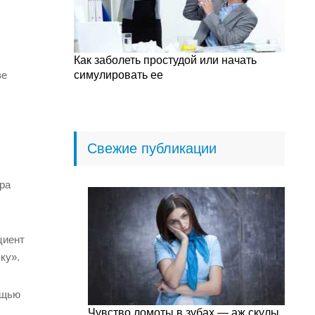
Как заболеть простудой или начать
ве
симулировать ее
Свежие публикации
ра
циент
ку».
ощью
Чувство ломоты в зубах — аж скулы