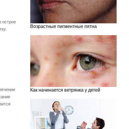
о острое
Возрастные пигментные пятна
ку.
лечении
Как начинается ветрянка у детей
хание
вится