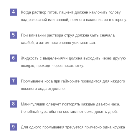
Когда раствор готов, пациент должен наклонить голову
над раковиной или ванной, немного наклонив ее в сторону.
При вливании раствора струя должна быть сначала
слабой, а затем постепенно усиливаться.
Жидкость с выделениями должна выходить через другую
ноздрю, проходя через носоглотку.
Промывание носа при гайморите проводится для каждого
носового хода отдельно.
Манипуляции следует повторять каждые два-три часа.
Лечебный курс обычно составляет семь-десять дней.
Для одного промывания требуется примерно одна кружка