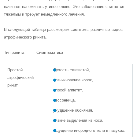
начинает напоминать утиное клюво. Это заболевание считается
тяжелым и требует немедленного лечения.
В следующей таблице рассмотрим симптомы различных видов
атрофического ринита.
Тип ринита Симптоматика
Простой
Сухость слизистой,
атрофический
возникновение корок,
ринит
плохой аппетит,
бессонница,
ухудшение обоняния,
вязкие выделения из носа,
ощущение инородного тела в пазухах.