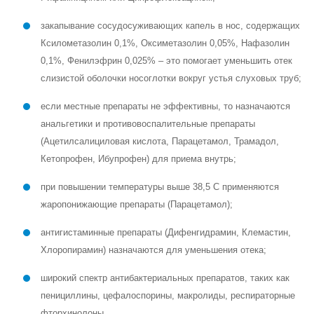
закапывание сосудосуживающих капель в нос, содержащих
Ксилометазолин 0,1%, Оксиметазолин 0,05%, Нафазолин
0,1%, Фенилэфрин 0,025% – это помогает уменьшить отек
слизистой оболочки носоглотки вокруг устья слуховых труб;
если местные препараты не эффективны, то назначаются
анальгетики и противовоспалительные препараты
(Ацетилсалициловая кислота, Парацетамол, Трамадол,
Кетопрофен, Ибупрофен) для приема внутрь;
при повышении температуры выше 38,5 С применяются
жаропонижающие препараты (Парацетамол);
антигистаминные препараты (Дифенгидрамин, Клемастин,
Хлоропирамин) назначаются для уменьшения отека;
широкий спектр антибактериальных препаратов, таких как
пенициллины, цефалоспорины, макролиды, респираторные
фторхинолоны.