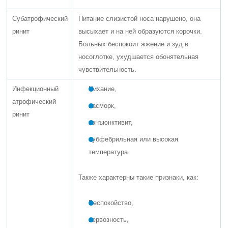
Субатрофический
Питание слизистой носа нарушено, она
ринит
высыхает и на ней образуются корочки.
Больных беспокоит жжение и зуд в
носоглотке, ухудшается обонятельная
чувствительность.
Инфекционный
Чихание,
атрофический
насморк,
ринит
конъюнктивит,
субфебрильная или высокая
температура.
Также характерны такие признаки, как:
Беспокойство,
нервозность,