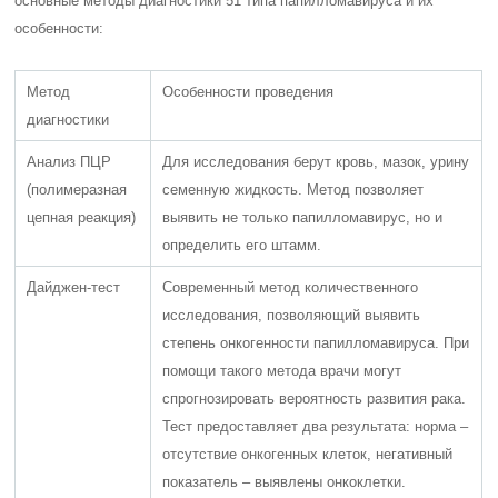
основные методы диагностики 51 типа папилломавируса и их
особенности:
Метод
Особенности проведения
диагностики
Анализ ПЦР
Для исследования берут кровь, мазок, урину
(полимеразная
семенную жидкость. Метод позволяет
цепная реакция)
выявить не только папилломавирус, но и
определить его штамм.
Дайджен-тест
Современный метод количественного
исследования, позволяющий выявить
степень онкогенности папилломавируса. При
помощи такого метода врачи могут
спрогнозировать вероятность развития рака.
Тест предоставляет два результата: норма –
отсутствие онкогенных клеток, негативный
показатель – выявлены онкоклетки.