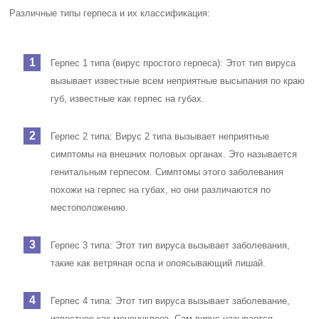
Различные типы герпеса и их классификация:
Герпес 1 типа (вирус простого герпеса): Этот тип вируса
вызывает известные всем неприятные высыпания по краю
губ, известные как герпес на губах.
Герпес 2 типа: Вирус 2 типа вызывает неприятные
симптомы на внешних половых органах. Это называется
генитальным герпесом. Симптомы этого заболевания
похожи на герпес на губах, но они различаются по
местоположению.
Герпес 3 типа: Этот тип вируса вызывает заболевания,
такие как ветряная оспа и опоясывающий лишай.
Герпес 4 типа: Этот тип вируса вызывает заболевание,
известное как мононуклеоз. Сам вирус называется