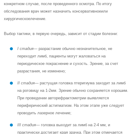
конкретном случае, после проведенного осмотра. По итогу
обследования врач может назначить
консервативное
или
хирургическое
лечение.
Выбор тактики, в первую очередь, зависит от стадии болезни:
I стадия
— разрастание обычно незначительное, не
переходит лимб, пациенты могут жаловаться на
периодическое покраснение и сухость. Зрение, за счет
разрастания, не изменено;
II стадия
— растущая головка птеригиума заходит за лимб
на роговицу на 1-2мм. Зрение обычно сохраняется хорошим.
При проведении авторефрактометрии выявляется
периферический астигматизм. На этом этапе уже следует
проводить лазерное лечение;
III стадия
— головка выходит за лимб на 2-4 мм, и
практически достигает края зрачка. При этом отмечается