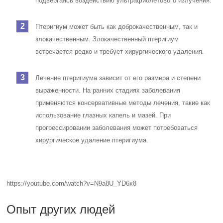
подвергаясь воздействию ультрафиолетового излучения.
Птеригиум может быть как доброкачественным, так и
злокачественным. Злокачественный птеригиум
встречается редко и требует хирургического удаления.
Лечение птеригиума зависит от его размера и степени
выраженности. На ранних стадиях заболевания
применяются консервативные методы лечения, такие как
использование глазных капель и мазей. При
прогрессировании заболевания может потребоваться
хирургическое удаление птеригиума.
https://youtube.com/watch?v=N9a8U_YD6x8
Опыт других людей