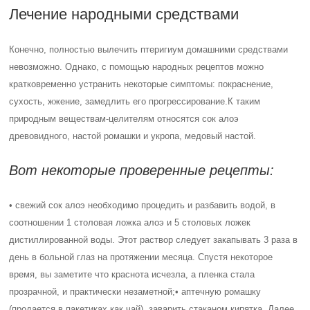
Лечение народными средствами
Конечно, полностью вылечить птеригиум домашними средствами
невозможно. Однако, с помощью народных рецептов можно
кратковременно устранить некоторые симптомы: покраснение,
сухость, жжение, замедлить его прогрессирование.
К таким
природным веществам-целителям относятся сок алоэ
древовидного, настой ромашки и укропа, медовый настой.
Вот некоторые проверенные рецепты:
• свежий сок алоэ необходимо процедить и разбавить водой, в
соотношении 1 столовая ложка алоэ и 5 столовых ложек
дистиллированной воды. Этот раствор следует закапывать 3 раза в
день в больной глаз на протяжении месяца. Спустя некоторое
время, вы заметите что краснота исчезла, а пленка стала
прозрачной, и практически незаметной;
• аптечную ромашку
(продается в пакетиках как чай), заварить стаканом кипятка. Далее