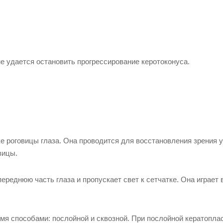
не удается остановить прогрессирование керотоконуса.
е роговицы глаза. Она проводится для восстановления зрения у
вицы.
переднюю часть глаза и пропускает свет к сетчатке. Она играет
я способами: послойной и сквозной. При послойной кератопла