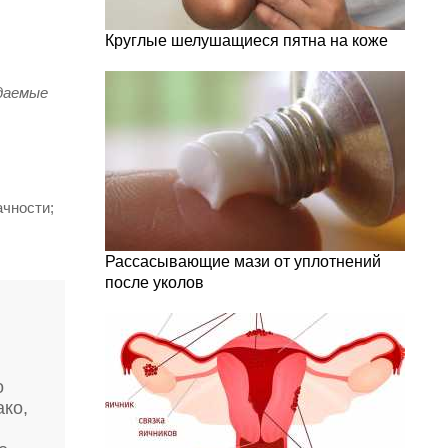
Круглые шелушащиеся пятна на коже
даемые
ачности;
Рассасывающие мази от уплотнений
после уколов
о
ако,