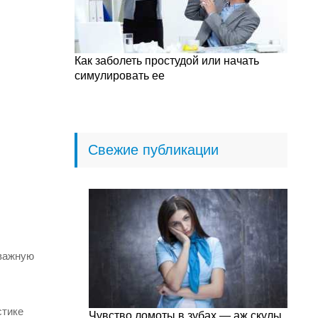
Как заболеть простудой или начать
симулировать ее
Свежие публикации
 важную
стике
Чувство ломоты в зубах — аж скулы