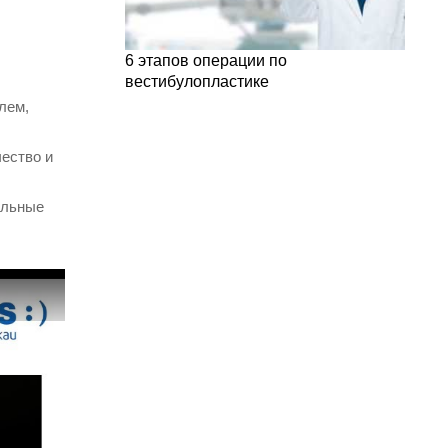
6 этапов операции по
вестибулопластике
лем,
чество и
ельные