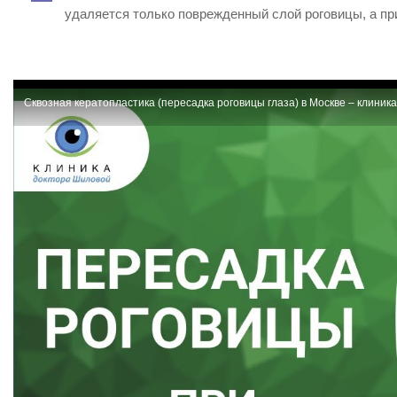
удаляется только поврежденный слой роговицы, а при
Сквозная кератопластика (пересадка роговицы глаза) в Москве – клиник