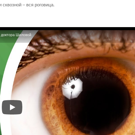
 сквозной – вся роговица.
а доктора Шиловой