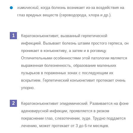
химический
, когда болезнь возникает из-за воздействия на
глаз вредных веществ (сероводорода, хлора и др.).
Кератоконъюнктивит, вызванный
герпетической
инфекцией
. Вызывает болезнь штамм простого герпеса, он
проникает в конъюнктиву, а затем и в роговицу.
Отличительными особенностями этой патологии является
выраженная болезненность, образование маленьких
пузырьков в пораженных зонах с последующим их
вскрытием. Герпетический конъюнктивит протекает очень
упорно.
Кератоконъюнктивит
эпидемический
. Развивается на фоне
аденовирусной инфекции, проявляется в резком
покраснении глаз, слезотечении, зуде. Трудно поддается
лечению, может протекает от 3 до 6-ти месяцев.