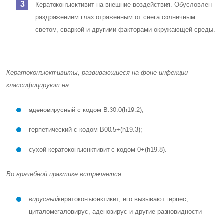
Кератоконъюктивит на внешние воздействия. Обусловлен
раздражением глаз отраженным от снега солнечным
светом, сваркой и другими факторами окружающей среды.
Кератоконъюктивиты, развивающиеся на фоне инфекции
классифицируют на:
аденовирусный с кодом
В.30.0
(h19.2);
герпетический с кодом
В00.5+
(h19.3);
сухой кератоконъюнктивит с кодом
0+
(h19.8).
Во врачебной практике встречается:
вирусный
кератоконъюнктивит, его вызывают герпес,
циталомегаловирус, аденовирус и другие разновидности