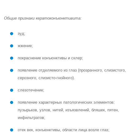
Общие признаки кератоконъюнктивита:
зуд;
жжение;
покраснение конъюнктивы и склер;
появление отделяемого из глаз (прозрачного, слизистого,
серозного, слизисто-гнойного).
слезотечение;
появление характерных патологических элементов:
пузырьков, узлов, нитей, изъязвлений, бляшек, пятен,
инфильтратов;
отек век, конъюнктивы, области лица возле глаз;