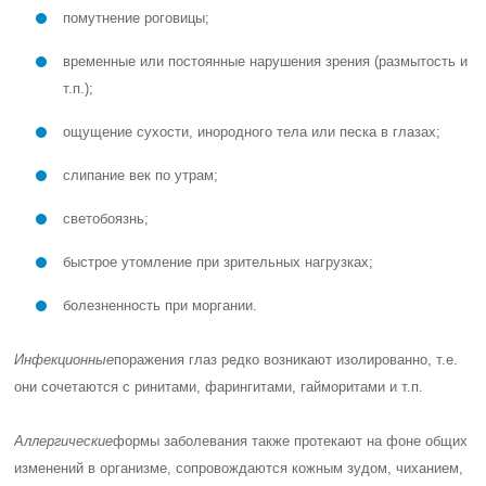
помутнение роговицы;
временные или постоянные нарушения зрения (размытость и
т.п.);
ощущение сухости, инородного тела или песка в глазах;
слипание век по утрам;
светобоязнь;
быстрое утомление при зрительных нагрузках;
болезненность при моргании.
Инфекционные
поражения глаз редко возникают изолированно, т.е.
они сочетаются с ринитами, фарингитами, гайморитами и т.п.
Аллергические
формы заболевания также протекают на фоне общих
изменений в организме, сопровождаются кожным зудом, чиханием,