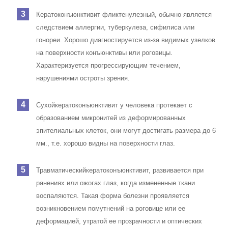
Кератоконъюнктивит
фликтенулезный
, обычно является
следствием аллергии, туберкулеза, сифилиса или
гонореи. Хорошо диагностируется из-за видимых узелков
на поверхности конъюнктивы или роговицы.
Характеризуется прогрессирующим течением,
нарушениями остроты зрения.
Сухой
кератоконъюнктивит у человека протекает с
образованием микронитей из деформированных
эпителиальных клеток, они могут достигать размера до 6
мм., т.е. хорошо видны на поверхности глаз.
Травматический
кератоконъюнктивит, развивается при
ранениях или ожогах глаз, когда измененные ткани
воспаляются. Такая форма болезни проявляется
возникновением помутнений на роговице или ее
деформацией, утратой ее прозрачности и оптических