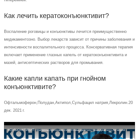
Как лечить кератоконъюнктивит?
Воспаление роговицы и конъюнктивы лечится преимущественно
медикаментозно. Выбор лекарств зависит от причины заболевания и
интенсивности воспалительного процесса. Консервативная терапия
включает применение глазных капель от кератоконъюнктивита и
мазей, антисептических растворов для промывания.
Какие капли капать при гнойном
конъюнктивите?
Офтальмоферон,Полудан,Актипол,Сульфацил натрия,Лекролин.20
дек. 2021 г.
КОНЪЮНКТИВИТ: причины,признаки,симптомы,диагностика,диагноз,лечение