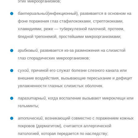
этих микроорганизмов;
бактериальный
(инфекционный), развивается в основном на
фоне поражения глаз стафилококками, стрептококками,
хламидиями, реже — туберкулезной палочкой, протеем,
бледной трепонемой, простейшими микроорганизмами;
грибковый
, развивается из-за размножения на слизистой
глаз спорадических микроорганизмов;
сухой
, причиной его служат болезни слезного канала или
внешние воздействия, вызывающие пересыхание и дефицит
увлажненности глазных слизистых оболочек.
паразитарный
, когда воспаление вызывают микроклещи или
гельминты;
атопический
, возникающий совместно с поражением кожных
покровов (дерматитом), считается аллергической
патологией, которая передается по наследству;