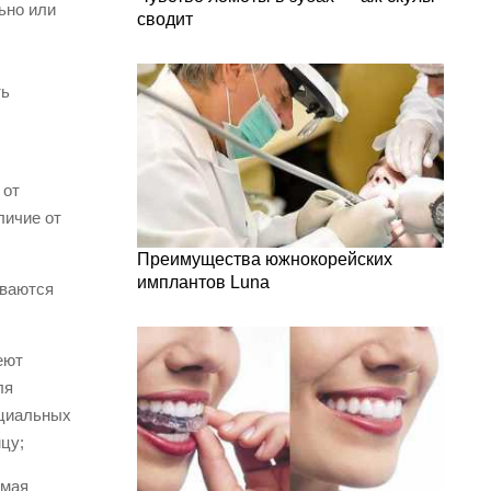
ьно или
сводит
ть
 от
личие от
Преимущества южнокорейских
имплантов Luna
ываются
еют
ля
ециальных
цу;
имая