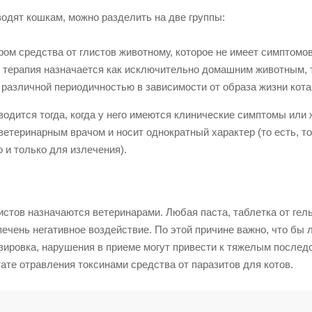
водят кошкам, можно разделить на две группы:
ом средства от глистов животному, которое не имеет симптомо
я терапия назначается как исключительно домашним животным, т
 различной периодичностью в зависимости от образа жизни кота
водится тогда, когда у него имеются клинические симптомы или 
етеринарным врачом и носит однократный характер (то есть, то
 и только для излечения).
истов назначаются ветеринарами. Любая паста, таблетка от гел
печень негативное воздействие. По этой причине важно, что бы 
ировка, нарушения в приеме могут привести к тяжелым послед
ате отравления токсинами средства от паразитов для котов.