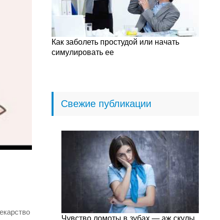
Как заболеть простудой или начать
симулировать ее
Свежие публикации
лекарство
Чувство ломоты в зубах — аж скулы