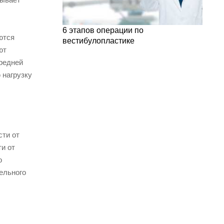
6 этапов операции по
ются
вестибулопластике
ют
Средней
 нагрузку
сти от
и от
о
ельного