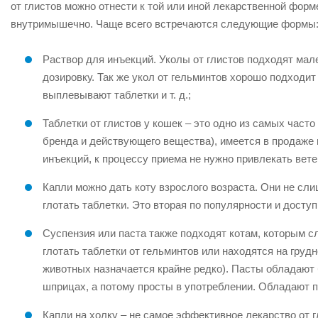
от глистов можно отнести к той или иной лекарственной фор
внутримышечно. Чаще всего встречаются следующие формы
Раствор для инъекций. Уколы от глистов подходят мале
дозировку. Так же укол от гельминтов хорошо подходи
выплевывают таблетки и т. д.;
Таблетки от глистов у кошек – это одно из самых част
бренда и действующего вещества), имеется в продаже п
инъекций, к процессу приема не нужно привлекать вет
Капли можно дать коту взрослого возраста. Они не сл
глотать таблетки. Это вторая по популярности и досту
Суспензия или паста также подходят котам, которым сл
глотать таблетки от гельминтов или находятся на груд
животных назначается крайне редко). Пасты обладают
шприцах, а потому просты в употреблении. Обладают 
Капли на холку – не самое эффективное лекарство от гл