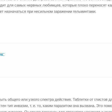
одит для самых нервных любимцев, которые плохо переносят ка
ет назначаться при несильном заражении гельминтами.
к:
ть общего или узкого спектра действия. Таблетки от глистов д
тен тип инвазии, т. е. то, каким паразитом она вызвана. Это пом
тную инвазию. Он менее токсичен для организма носителя и ока