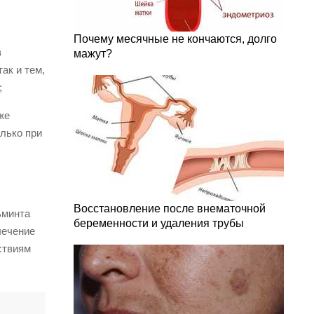
Почему месячные не кончаются, долго
в
мажут?
ак и тем,
;
же
лько при
Восстановление после внематочной
ьминта
беременности и удаления трубы
лечение
ствиям