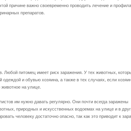
 этой причине важно своевременно проводить лечение и профила
еринарных препаратов.
в. Любой питомец имеет риск заражения. У тех животных, котор
й одеждой и обувью хозяина, а также в тех случаях, если хозяи
 животное на улице.
глистов им нужно давать регулярно. Они почти всегда заражены
ивотных, природных и искусственных водоемах на улице и в дру
овать человеку достаточно опасно, так как это приводит к зар