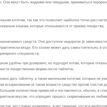
ме. Они могут быть жидкими или твердыми, приниматься перорал
:
ньким котятам, так как это позволяет наиболее точно рассчита
т нервным кошкам, которые отказываются от приема лекарства,
о назначаемых средств. Оно доступное недорогое (в зависимости
рактически везде. Его хозяин может дать самостоятельно, в от
еринарного специалиста;
ишком удобны при дозировке, но подходят котам, которые отказ
пности лекарственная форма после таблеток;
ожно дать таблетку, а также маленьким котятам, которые не ум
ном вскармливании (в таком возрасте средство против глистов д
 большим количеством примесей и поставляются, обычно, в сп
приятным вкусом, что упрощает процесс скармливания их любим
истов, его сложно дозировать, и нет гарантии, что вся необход