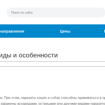
направления
Цены
виды и особенности
ии. При этом, паразиты кошек и собак способны приживаться в о
 заражены аскаридами, острицами или другими видами паразит