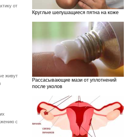
ктику от
Круглые шелушащиеся пятна на коже
ые живут
Рассасывающие мази от уплотнений
н
после уколов
гих
ажению с