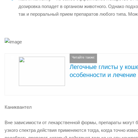
дозировка попадет в организм животного. Однако подх
так и пероральный прием препаратов любого типа. Мож
Читайте также:
Легочные глисты у коше
особенности и лечение
Каниквантел
Вне зависимости от лекарственной формы, препараты могут бы
узкого спектра действия применяются тогда, когда точно извес
подобрать препарат, который действует только на эту конкре