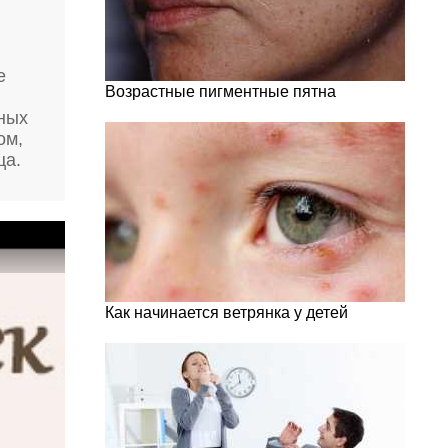
е
Возрастные пигментные пятна
ных
ом,
ца.
Как начинается ветрянка у детей