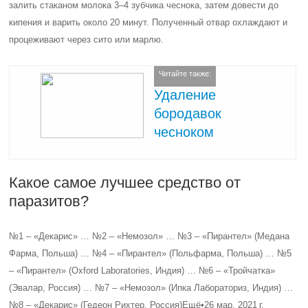
залить стаканом молока 3–4 зубчика чеснока, затем довести до
кипения и варить около 20 минут. Полученный отвар охлаждают и
процеживают через сито или марлю.
Читайте также:
Удаление
бородавок
чесноком
Какое самое лучшее средство от
паразитов?
№1 – «Декарис» … №2 – «Немозол» … №3 – «Пирантел» (Медана
Фарма, Польша) … №4 – «Пирантел» (Польфарма, Польша) … №5
– «Пирантел» (Oxford Laboratories, Индия) … №6 – «Тройчатка»
(Эвалар, Россия) … №7 – «Немозол» (Ипка Лабораториз, Индия) …
№8 – «Декарис» (Гедеон Рихтер, Россия)Ещё•26 мар. 2021 г.