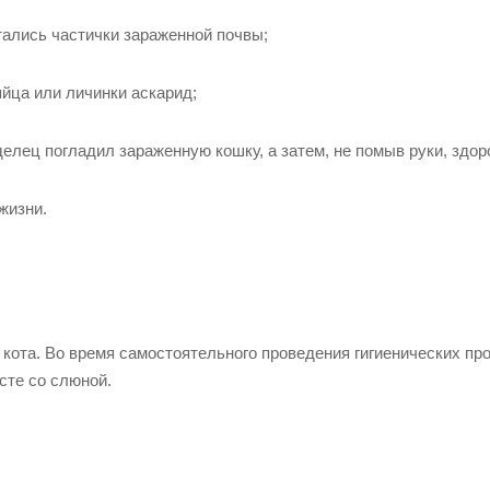
тались частички зараженной почвы;
яйца или личинки аскарид;
делец погладил зараженную кошку, а затем, не помыв руки, здор
жизни.
 кота. Во время самостоятельного проведения гигиенических пр
сте со слюной.