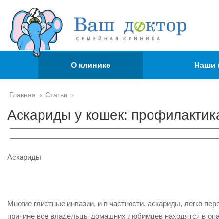
О клинике
Наши 
Главная
›
Статьи
›
Аскариды у кошек: профилактик
Аскариды
Многие глистные инвазии, и в частности, аскариды, легко пер
причине все владельцы домашних любимцев находятся в опа