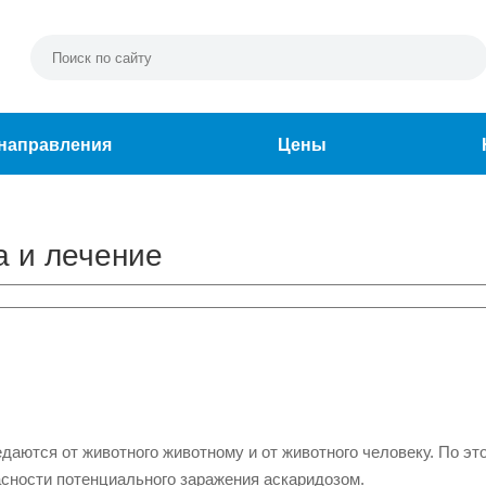
направления
Цены
а и лечение
едаются от животного животному и от животного человеку. По эт
сности потенциального заражения аскаридозом.