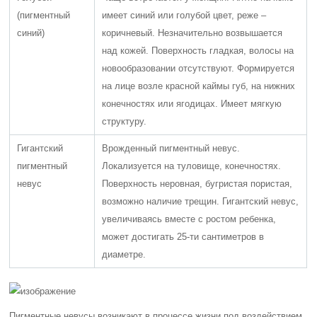
(пигментный
имеет синий или голубой цвет, реже –
синий)
коричневый. Незначительно возвышается
над кожей. Поверхность гладкая, волосы на
новообразовании отсутствуют. Формируется
на лице возле красной каймы губ, на нижних
конечностях или ягодицах. Имеет мягкую
структуру.
Гигантский
Врожденный пигментный невус.
пигментный
Локализуется на туловище, конечностях.
невус
Поверхность неровная, бугристая пористая,
возможно наличие трещин. Гигантский невус,
увеличиваясь вместе с ростом ребенка,
может достигать 25-ти сантиметров в
диаметре.
Пигментные невусы возникают в процессе жизни под воздействием