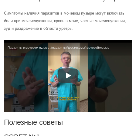
Симптомы наличия паразитов в мочевом пузыре могут включать
боли при мочеиспускании, кровь в моче, частые мочеиспускания,
зуд и раздражение в области уретры.
Паразиты в мочевом пузыре #паразиты#шестосомы#мочевойпузырь
Полезные советы