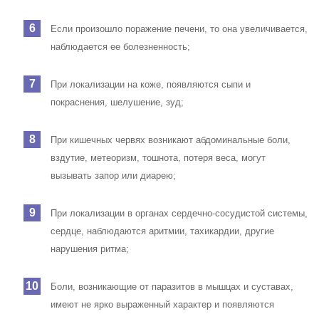
Если произошло поражение печени, то она увеличивается,
наблюдается ее болезненность;
При локализации на коже, появляются сыпи и
покраснения, шелушение, зуд;
При кишечных червях возникают абдоминальные боли,
вздутие, метеоризм, тошнота, потеря веса, могут
вызывать запор или диарею;
При локализации в органах сердечно-сосудистой системы,
сердце, наблюдаются аритмии, тахикардии, другие
нарушения ритма;
Боли, возникающие от паразитов в мышцах и суставах,
имеют не ярко выраженный характер и появляются