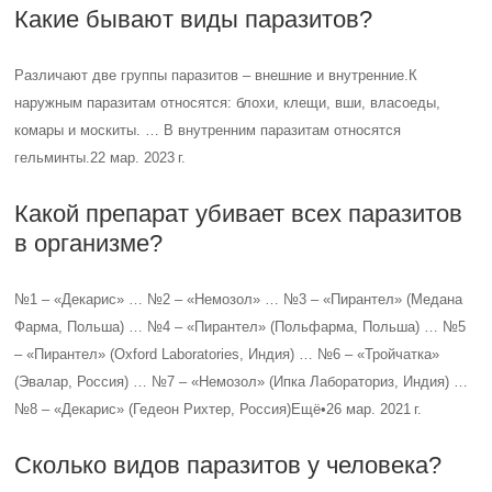
Какие бывают виды паразитов?
Различают две группы паразитов – внешние и внутренние.К
наружным паразитам относятся: блохи, клещи, вши, власоеды,
комары и москиты. … В внутренним паразитам относятся
гельминты.22 мар. 2023 г.
Какой препарат убивает всех паразитов
в организме?
№1 – «Декарис» … №2 – «Немозол» … №3 – «Пирантел» (Медана
Фарма, Польша) … №4 – «Пирантел» (Польфарма, Польша) … №5
– «Пирантел» (Oxford Laboratories, Индия) … №6 – «Тройчатка»
(Эвалар, Россия) … №7 – «Немозол» (Ипка Лабораториз, Индия) …
№8 – «Декарис» (Гедеон Рихтер, Россия)Ещё•26 мар. 2021 г.
Сколько видов паразитов у человека?