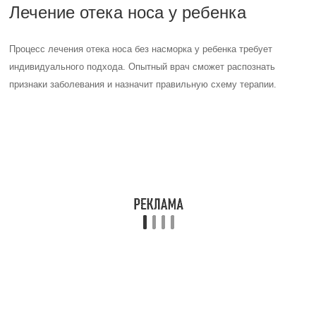
Капли для сужения сосудов
Антигистаминные препараты последнего поколения представлены
назальными спреями и каплями. С заложенностью носа у детей
разного возраста хорошо справляется препарат “Сиалор Рино”. Он
сужает кровеносные сосуды в полости носа, обеспечивая быстрый
и эффективный результат. Препарат имеет высокую
продолжительность действия до 12 часов, а также предлагает три
варианта дозировки. “Сиалор Рино” не содержит кросс-
контаминации и легко применять.
Основу средства составляет оксиметазолин — альфа-
адреностимулятор локального спектра действия. “Сиалор Рино”
вводится интраназально и снижает уровень отека слизистой в
верхней части дыхательных путей. Благодаря открытию
придаточных пазух, ребенок чувствует заметное облегчение своего
состояния.