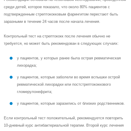
у пациентов, которые заразились от близких родственников.
Если контрольный тест положительный, рекомендуется повторить
10-дневный курс антибактериальной терапии. Второй курс лечения
следует проводить с использованием антибиотика, который более
стабилен к расщеплению бета-лактамазы.
Как проявляется и протекает
фарингит у детей?
Дети страдают от фарингита более тяжело, чем взрослые. Это
особенно относится к детям до года. Отек слизистой оболочки
может вызвать признаки удушья и боль, которая сопровождает это
заболевание, может снизить аппетит у ребенка. Часто у малышей
температура тела может достигать 40°. Самое сложное в этой
ситуации заключается в том, что маленький ребенок не может
выразить свои боли.