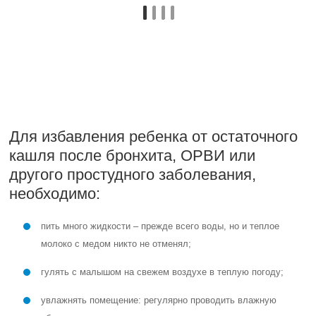
Часто остаточный кашель у ребенка лечат лекарствами с сильными
активными веществами. Но важно помнить, что их нельзя
принимать больше 5-10 дней, в то время как болезнь может
беспокоить малыша гораздо дольше. Растительный, не
содержащий спирта ®сироп от кашля Доктор МОМ подходит для
детей от 3 лет. В отличие от химических лекарственных средств его
можно принимать в течение двух-трех недель. В его состав входят
экстракты 10-ти лекарственных растений, включая экстракты алоэ,
имбиря и солодки. Сироп от кашля Доктор МОМ оказывает
комплексное действие: муколитическое, отхаркивающее,
противовоспалительное, а также бронхолитическое (препарат
расширяет дыхательные пути, облегчая поступление воздуха в
легкие при спазме бронхов). Это "идеальный союзник" в борьбе с
остаточными явлениями.