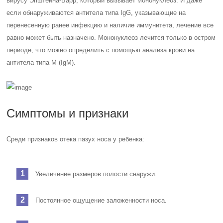
вирусу Эпштейна-Барр, который вызывает мононуклеоз. И даже
если обнаруживаются антитела типа IgG, указывающие на
перенесенную ранее инфекцию и наличие иммунитета, лечение все
равно может быть назначено. Мононуклеоз лечится только в остром
периоде, что можно определить с помощью анализа крови на
антитела типа М (IgM).
Симптомы и признаки
Среди признаков отека пазух носа у ребенка:
Увеличение размеров полости снаружи.
Постоянное ощущение заложенности носа.