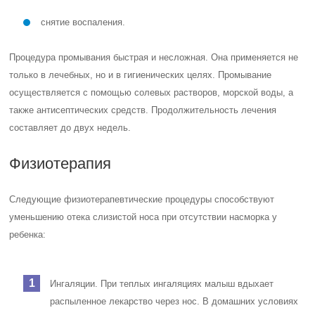
кровеносных сосудов, нормализации притока крови и
повышению регенерации тканей.
Лазерная терапия. Альтернативный метод лечения, при
котором пораженный участок подвергается излучению
оптического диапазона. Продолжительность курса
составляет от 5 до 12 дней.
Хирургическое вмешательство
Хирургическое вмешательство практикуется в запущенных случаях
— тогда, когда медикаментозное лечение не дало результата.
Операция проводится с целью извлечения инородного тела,
ликвидации наростов и полипов, а также удаления воспаленных
аденоидов. Она осуществляется в больнице под общим или
местным наркозом. Период восстановления составляет от двух до