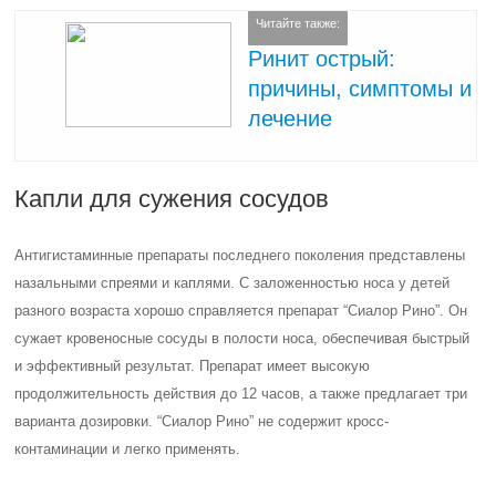
Антисептики и антибиотики
При респираторных заболеваниях отек носа снимается за счет
антисептиков. Такие медикаменты способствуют уменьшению
воспалительного процесса и восстановлению здоровой
микрофлоры. Для удобства рекомендуется выбирать антисептики в
виде капель.
Использование антибиотиков имеет место тогда, когда слизистая
оболочка отекла вследствие инфекционной болезни. На организм
ребенка они оказывают мощное действие, поэтому лечение должно
проводиться исключительно под контролем врача. Дополнительно
можно применять мази на основе эвкалипта, мяты и хвои сосны.