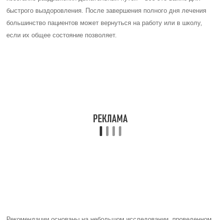
быстрого выздоровления. После завершения полного дня лечения
большинство пациентов может вернуться на работу или в школу,
если их общее состояние позволяет.
Рекомендации основаны на небольшом исследовании, проведенном
среди детей, которое показало, что около 80% пациентов с
подтвержденным стрептококковым фарингитом перестают быть
заразными в течение 24 часов после начала лечения.
Контрольный тест на стрептококк после лечения обычно не
требуется, но может быть рекомендован в следующих случаях:
у пациентов, у которых ранее была острая ревматическая
лихорадка;
у пациентов, которые заболели во время вспышки острой
ревматической лихорадки или постстрептококкового
гломерулонефрита;