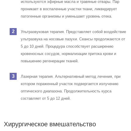
пяти дней.
Скарлатина
О существовании этого заболевания знали все школьники в СССР –
из мрачной поэмы Эдуарда Багрицкого "Смерть пионерки", где
героиня умирала в больнице. В 30-е годы прошлого века, когда
было написано это произведение, скарлатина была одной из самых
тяжелых детских инфекций. В настоящее время она протекает
гораздо легче – специалисты связывают это как с улучшением
качества жизни детей, так и с доступностью антибиотиков.