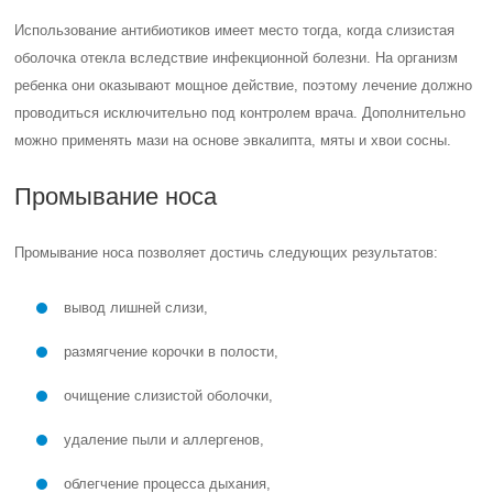
составляет до двух недель.
Физиотерапия
Следующие физиотерапевтические процедуры способствуют
уменьшению отека слизистой носа при отсутствии насморка у
ребенка:
Ингаляции. При теплых ингаляциях малыш вдыхает
распыленное лекарство через нос. В домашних условиях
используются эфирные масла и травяные отвары. Пар
проникает в воспаленные участки ткани, ликвидирует
патогенные организмы и уменьшает уровень отека.
Ультразвуковая терапия. Представляет собой воздействие
ультразвука на носовые пазухи. Сеансы продолжаются от
5 до 10 дней. Процедура способствует расширению