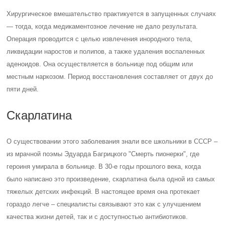
Скарлатину вызывает гемолитический стрептококк группы А. Она
похожа на ангину, но проявляется не только высокой температурой,
общим недомоганием и болью в горле, но и мелкой сыпью, которая
обычно появляется на щеках, на сгибах рук и ног, под мышками, по
бокам тела через сутки после начала болезни. Скарлатина – очень
заразное заболевание, поэтому она подлежит контролю
санитарными нормами: врач, поставивший такой диагноз, должен
сообщить в орган эпидемического надзора. После выздоровления
устанавливается карантин на 12 дней.
Один из типичных симптомов – клубничный язык, когда поверхность