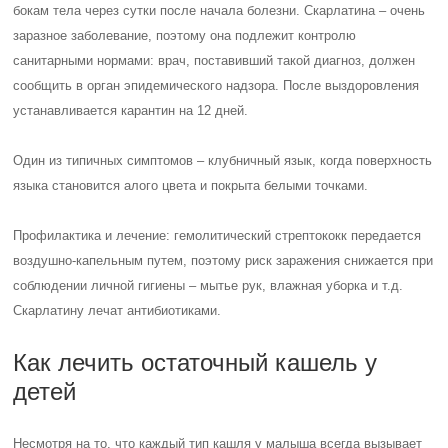
подхватить в саду, школе или в общественном транспорте. Если не
предпринимать никаких мер, процесс выздоровления может
затянуться и закончиться осложнениями. Поэтому чем быстрее вы
вылечите остаточный кашель у ребенка, тем лучше.