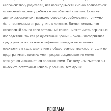
Для избавления ребенка от остаточного
кашля после бронхита, ОРВИ или
другого простудного заболевания,
необходимо:
пить много жидкости – прежде всего воды, но и теплое
молоко с медом никто не отменял;
гулять с малышом на свежем воздухе в теплую погоду;
увлажнять помещение: регулярно проводить влажную
уборку, проветривать комнату днем и на ночь, использовать
увлажнители воздуха;
избегать переохлаждения и новых простуд;
помогать ребенку избавиться от мокроты при помощи
растительных средств от кашля.