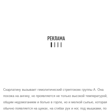
языка становится алого цвета и покрыта белыми точками.
Профилактика и лечение: гемолитический стрептококк передается
воздушно-капельным путем, поэтому риск заражения снижается при
соблюдении личной гигиены – мытье рук, влажная уборка и т.д.
Скарлатину лечат антибиотиками.
Как лечить остаточный кашель у
детей
Несмотря на то, что каждый тип кашля у малыша всегда вызывает
беспокойство у родителей, нет необходимости сильно волноваться:
остаточный кашель у ребенка – это обычный симптом. Если нет
других характерных признаков серьезного заболевания, то нужно
быть терпеливым и приступить к лечению. Важно помнить, что
безопасный сам по себе остаточный кашель может иметь серьезные
последствия, так как раздраженные бронхи – очень благоприятная
среда для развития новой инфекции, которую легко можно