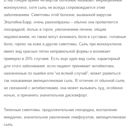
В настоящее время четвертой болезнью называют инфекционный
мононуклеоз, хотя сыпь не всегда сопровождается этим
заболеванием. Симптомы этой болезни, вызванной вирусом
Эпштейна-Барр, очень разнообразны – обычно она проявляется
лихорадкой, болью в горле, увеличением печени, общим
недомоганием, но также могут возникать боли в суставах, головные
боли, герпес на коже и другие симптомы. Сыпь при мононуклеозе
имеет вид красных пятен неправильной формы и возникает
примерно в 25% случаев. Есть еще один вид сыпи, характерный
для этого заболевания: если пациент принимает антибиотики,
назначенные по ошибке или “на всякий случай”, может развиться
так называемая ампициллиновая сыпь. В отличие от обычной сыпи,
не связанной с антибиотиками, она может вызывать зуд, особенно
ночью, и причинять значительное дискомфорт.
Типичные симптомы: продолжительная лихорадка, воспаление
миндалин, значительное увеличение лимфоузлов, ампициллиновая
сыпь.