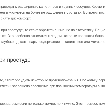
приводит к расширению капилляров и крупных сосудов. Кроме то
иенты жалуются на болевые ощущения в суставах. Во время по
 снять дискомфорт.
при простуде, то стоит обратить внимание на статистику. Паци
реже. Это особенно относится к людям, которые посещают баню 
я глубоко вдыхать пары, содержащие эвкалиптовое или можжев
ри простуде
де, стоит обсудить некоторые противопоказания.
Поскольку пар
горически запрещено посещение при повышении температуры выш
ериод ремиссии не только можно, но и нужно. Этот процесс по