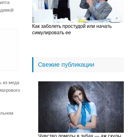
липта
одимой
Как заболеть простудой или начать
симулировать ее
Свежие публикации
ь из меда
махрового
ельном
Чувство ломоты в зубах — аж скулы