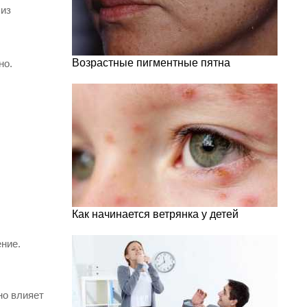
 из
Возрастные пигментные пятна
но.
Как начинается ветрянка у детей
ение.
но влияет