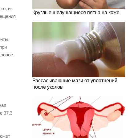
го, из
Круглые шелушащиеся пятна на коже
сещения
енты,
при
еловое
Рассасывающие мази от уплотнений
после уколов
ная
е 37,3
может