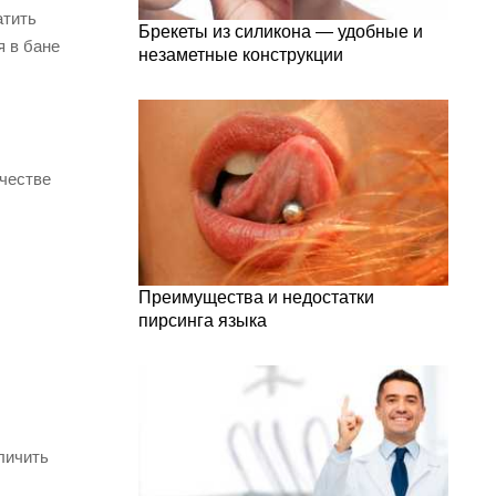
атить
Брекеты из силикона — удобные и
 в бане
незаметные конструкции
ачестве
Преимущества и недостатки
пирсинга языка
личить