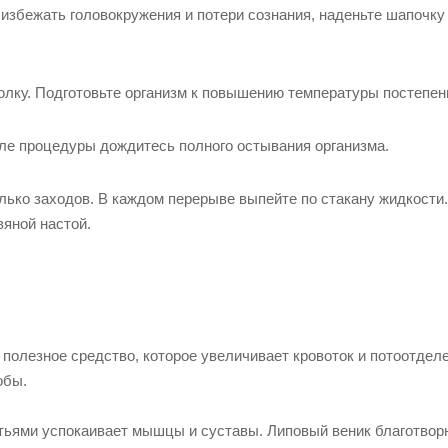
избежать головокружения и потери сознания, наденьте шапочку
олку. Подготовьте организм к повышению температуры постепен
ле процедуры дождитесь полного остывания организма.
лько заходов. В каждом перерыве выпейте по стакану жидкости.
вяной настой.
 полезное средство, которое увеличивает кровоток и потоотдел
обы.
стьями успокаивает мышцы и суставы. Липовый веник благотвор