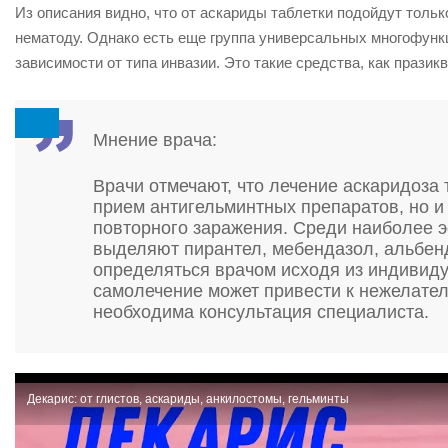
Из описания видно, что от аскариды таблетки подойдут только
нематоду. Однако есть еще группа универсальных многофун
зависимости от типа инвазии. Это такие средства, как празик
Мнение врача:
Врачи отмечают, что лечение аскаридоза
прием антигельминтных препаратов, но и
повторного заражения. Среди наиболее 
выделяют пирантел, мебендазол, альбен
определяться врачом исходя из индивиду
самолечение может привести к нежелате
необходима консультация специалиста.
Декарис: от глистов, аскариды, анкилостомы, гельминты