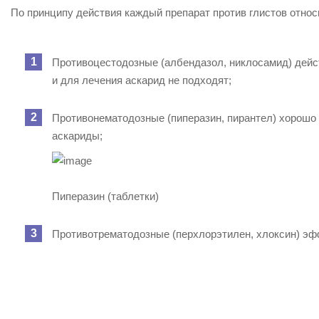
По принципу действия каждый препарат против глистов относи
Противоцестодозные (албендазол, никлосамид) дейс
и для лечения аскарид не подходят;
Противонематодозные (пиперазин, пирантел) хорошо 
аскариды;
Пиперазин (таблетки)
Противотрематодозные (перхлорэтилен, хлоксин) эф