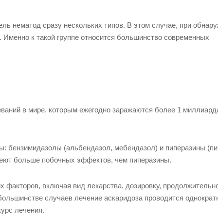
ль нематод сразу нескольких типов. В этом случае, при обнару
. Именно к такой группе относится большинство современных
еваний в мире, которым ежегодно заражаются более 1 миллиард
пы: бензимидазолы (альбендазол, мебендазол) и пиперазины (пи
меют больше побочных эффектов, чем пиперазины.
х факторов, включая вид лекарства, дозировку, продолжительн
большинстве случаев лечение аскаридоза проводится однократн
урс лечения.