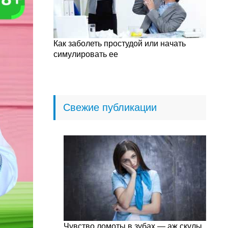
Как заболеть простудой или начать
симулировать ее
Свежие публикации
Чувство ломоты в зубах — аж скулы