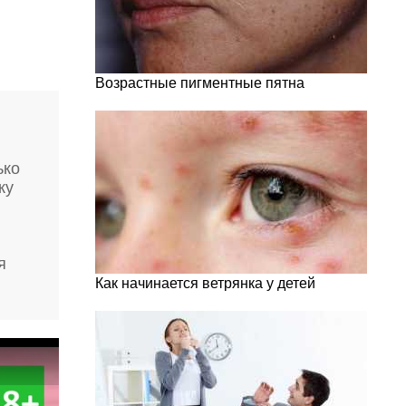
Возрастные пигментные пятна
ько
ку
ы
я
Как начинается ветрянка у детей