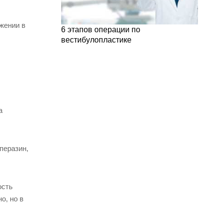
жении в
6 этапов операции по
вестибулопластике
а
перазин,
ость
о, но в