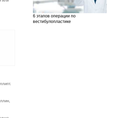
н или
6 этапов операции по
вестибулопластике
ллипт.
ллин,
ладше