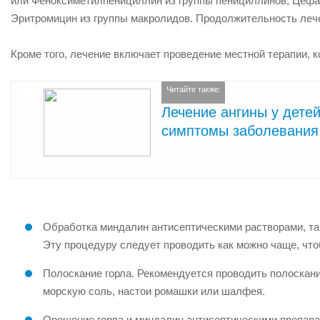
или Феноксиметилпенициллин из группы пенициллинов, Цефа
Эритромицин из группы макролидов. Продолжительность лечен
Кроме того, лечение включает проведение местной терапии,
Читайте также:
Лечение ангины у детей
симптомы заболевания
Обработка миндалин антисептическими растворами, та
Эту процедуру следует проводить как можно чаще, что
Полоскание горла. Рекомендуется проводить полоскани
морскую соль, настои ромашки или шалфея.
Орошение горла и миндалин антисептическими препара