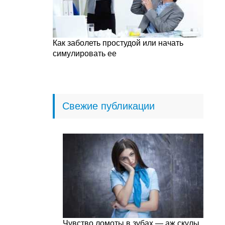
Как заболеть простудой или начать
симулировать ее
Свежие публикации
Чувство ломоты в зубах — аж скулы