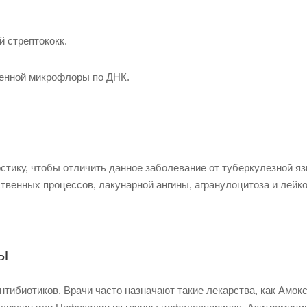
й стрептококк.
генной микрофлоры по ДНК.
тику, чтобы отличить данное заболевание от туберкулезной яз
твенных процессов, лакунарной ангины, агранулоцитоза и лейко
ы
нтибиотиков. Врачи часто назначают такие лекарства, как Амок