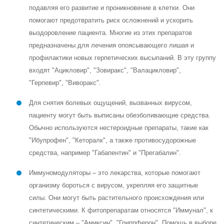
подавляя его развитие и проникновение в клетки. Они
помогают предотвратить риск осложнений и ускорить
выздоровление пациента. Многие из этих препаратов
предназначены для лечения опоясывающего лишая и
профилактики новых герпетических высыпаний. В эту группу
входят "Ацикловир", "Зовиракс", "Валацикловир",
"Герпевир", "Виворакс".
Для снятия болевых ощущений, вызванных вирусом,
пациенту могут быть выписаны обезболивающие средства.
Обычно используются нестероидные препараты, такие как
"Ибупрофен", "Кеторалк", а также противосудорожные
средства, например "Габапентин" и "Прегабалин".
Иммуномодуляторы – это лекарства, которые помогают
организму бороться с вирусом, укрепляя его защитные
силы. Они могут быть растительного происхождения или
синтетическими. К фитопрепаратам относятся "Иммунал", к
синтетическим – "Амиксин", "Гриппферон". Помощь в выборе