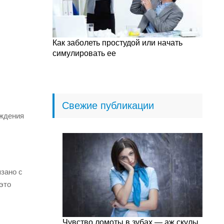
Как заболеть простудой или начать
симулировать ее
Свежие публикации
еждения
язано с
это
Чувство ломоты в зубах — аж скулы