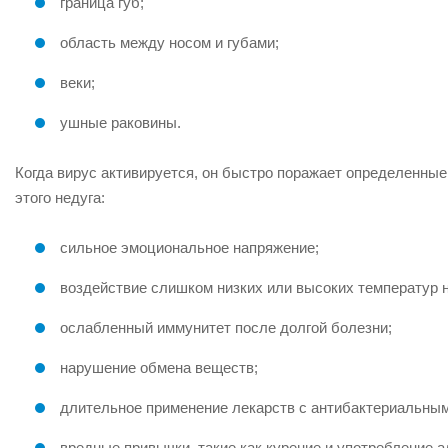
граница губ;
область между носом и губами;
веки;
ушные раковины.
Когда вирус активируется, он быстро поражает определенны
этого недуга:
сильное эмоциональное напряжение;
воздействие слишком низких или высоких температур н
ослабленный иммунитет после долгой болезни;
нарушение обмена веществ;
длительное применение лекарств с антибактериальным
вредные привычки, такие как курение и употребление а