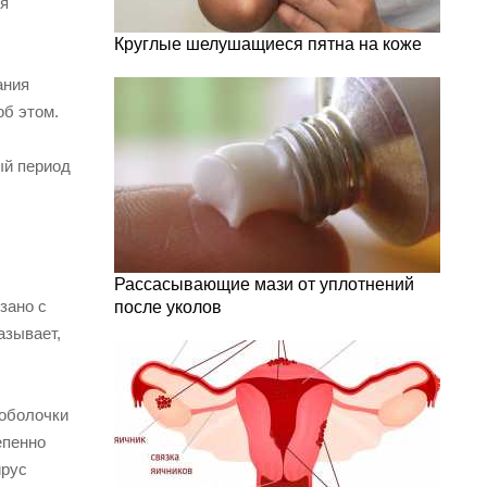
ия
Круглые шелушащиеся пятна на коже
ания
об этом.
ый период
Рассасывающие мази от уплотнений
зано с
после уколов
азывает,
 оболочки
епенно
ирус