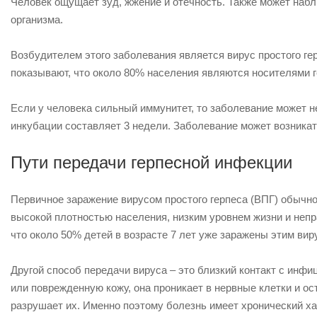
Человек ощущает зуд, жжение и отечность. Также может наб
организма.
Возбудителем этого заболевания является вирус простого ге
показывают, что около 80% населения являются носителями г
Если у человека сильный иммунитет, то заболевание может 
инкубации составляет 3 недели. Заболевание может возникать 
Пути передачи герпесной инфекции
Первичное заражение вирусом простого герпеса (ВПГ) обычно
высокой плотностью населения, низким уровнем жизни и неп
что около 50% детей в возрасте 7 лет уже заражены этим вир
Другой способ передачи вируса – это близкий контакт с инф
или поврежденную кожу, она проникает в нервные клетки и ос
разрушает их. Именно поэтому болезнь имеет хронический х