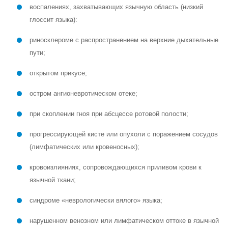
воспалениях, захватывающих язычную область (низкий
глоссит языка):
риносклероме с распространением на верхние дыхательные
пути;
открытом прикусе;
остром ангионевротическом отеке;
при скоплении гноя при абсцессе ротовой полости;
прогрессирующей кисте или опухоли с поражением сосудов
(лимфатических или кровеносных);
кровоизлияниях, сопровождающихся приливом крови к
язычной ткани;
синдроме «неврологически вялого» языка;
нарушенном венозном или лимфатическом оттоке в язычной