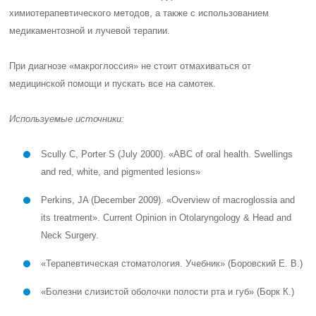
химиотерапевтического методов, а также с использованием
медикаментозной и лучевой терапии.
При диагнозе «макроглоссия» не стоит отмахиваться от
медицинской помощи и пускать все на самотек.
Используемые источники:
Scully C, Porter S (July 2000). «ABC of oral health. Swellings
and red, white, and pigmented lesions»
Perkins, JA (December 2009). «Overview of macroglossia and
its treatment». Current Opinion in Otolaryngology & Head and
Neck Surgery.
«Терапевтическая стоматология. Учебник» (Боровский Е. В.)
«Болезни слизистой оболочки полости рта и губ» (Борк К.)