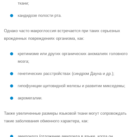
ткани;
кандидозе полости рта.
Однако часто макроглоссия встречается при таких серьезных
врожденных повреждениях организма, как:
кретинизме или других органических аномалиях головного
мозга;
генетических расстройствах (синдром Дауна и др.);
гипофункции щитовидной железы и развитии микседемы;
акромегалии.
Также увеличенные размеры языковой ткани могут сопровождать
такие заболевания обменного характера, как:
амилоидоз (отложение амилоида в языке, когда он