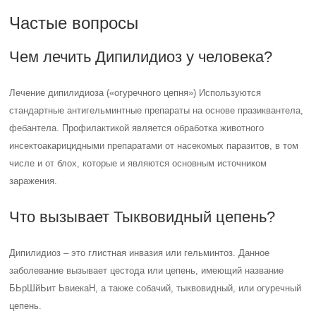
Частые вопросы
Чем лечить Дипилидиоз у человека?
Лечение дипилидиоза («огуречного цепня») Используются
стандартные антигельминтные препараты на основе празиквантела,
фебантела. Профилактикой является обработка животного
инсектоакарицидными препаратами от насекомых паразитов, в том
числе и от блох, которые и являются основным источником
заражения.
Что вызывает Тыквовидный цепень?
Дипилидиоз – это глистная инвазия или гельминтоз. Данное
заболевание вызывает цестода или цепень, имеющий название
БЬрШйЬит ЬвиекаН, а также собачий, тыквовидный, или огуречный
цепень.