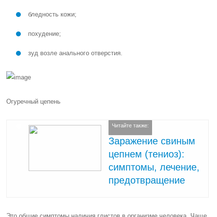
бледность кожи;
похудение;
зуд возле анального отверстия.
Огуречный цепень
Читайте также:
Заражение свиным
цепнем (тениоз):
симптомы, лечение,
предотвращение
Это общие симптомы наличия глистов в организме человека. Чаще