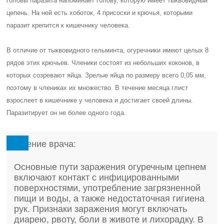
головы паразита напоминает голову, которую имеет тыквовидный
цепень. На ней есть хоботок, 4 присоски и крючья, которыми
паразит крепится к кишечнику человека.
В отличие от тыквовидного гельминта, огуречники имеют целых 8
рядов этих крючьев. Членики состоят из небольших коконов, в
которых созревают яйца. Зрелые яйца по размеру всего 0,05 мм,
поэтому в члениках их множество. В течение месяца глист
взрослеет в кишечнике у человека и достигает своей длины.
Паразитирует он не более одного года.
Мнение врача:
Основные пути заражения огуречным цепнем
включают контакт с инфицированными
поверхностями, употребление загрязненной
пищи и воды, а также недостаточная гигиена
рук. Признаки заражения могут включать
диарею, рвоту, боли в животе и лихорадку. В