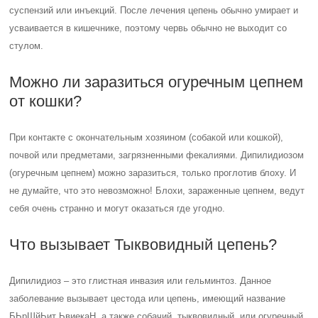
суспензий или инъекций. После лечения цепень обычно умирает и
усваивается в кишечнике, поэтому червь обычно не выходит со
стулом.
Можно ли заразиться огуречным цепнем
от кошки?
При контакте с окончательным хозяином (собакой или кошкой),
почвой или предметами, загрязненными фекалиями. Дипилидиозом
(огуречным цепнем) можно заразиться, только проглотив блоху. И
не думайте, что это невозможно! Блохи, зараженные цепнем, ведут
себя очень странно и могут оказаться где угодно.
Что вызывает Тыквовидный цепень?
Дипилидиоз – это глистная инвазия или гельминтоз. Данное
заболевание вызывает цестода или цепень, имеющий название
БЬрШйЬит ЬвиекаН, а также собачий, тыквовидный, или огуречный