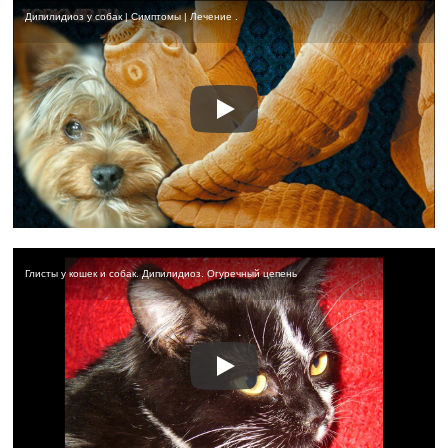
Дипилидиоз у собак | Симптомы | Лечение .
Глисты у кошек и собак. Дипилидиоз. Огуречный цепень